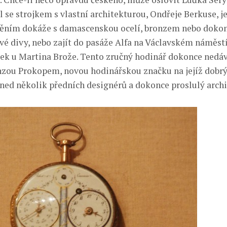
l se strojkem s vlastní architekturou, Ondřeje Berkuse, j
těním dokáže s damascenskou ocelí, bronzem nebo doko
vé divy, nebo zajít do pasáže Alfa na Václavském náměstí
sek u Martina Brože. Tento zručný hodinář dokonce nedáv
nzou Prokopem, novou hodinářskou značku na jejíž dobr
ned několik předních designérů a dokonce proslulý archi