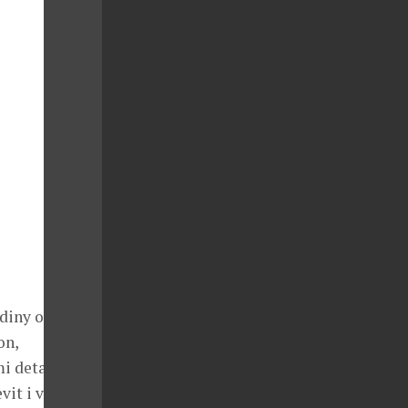
diny od Karla
on,
i detaily a
it i v obci