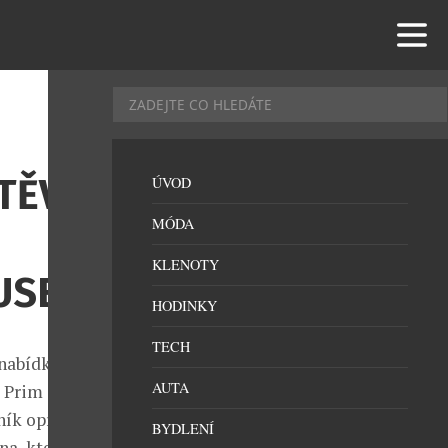
TĚVĚ
ÚVOD
MÓDA
KLENOTY
USEA
HODINKY
TECH
 nabídku
AUTA
 Prim
ník opravdu
BYDLENÍ
na, který