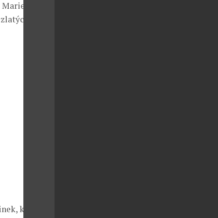
 Marie, do
zlatých).
nek, které ve