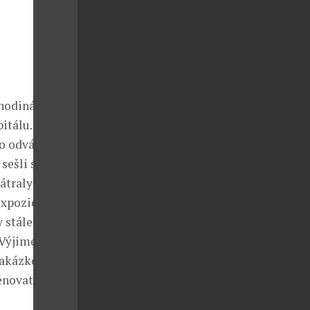
y hodinářům
itálu. A právě
to odvážní
sešli se
átraly po
xpozicích. Ta,
y stále láká
ě. Výjimečným
 zakázkovou
ěnovat.