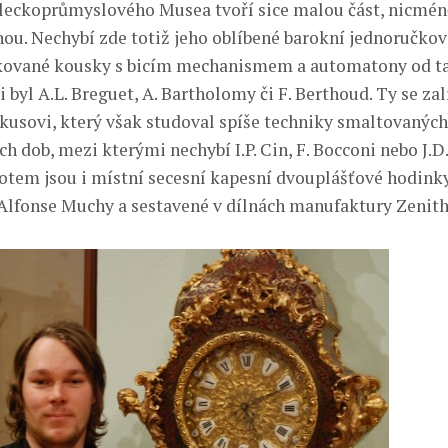
eckoprůmyslového Musea tvoří sice malou část, nicmén
ou. Nechybí zde totiž jeho oblíbené barokní jednoručko
kované kousky s bicím mechanismem a automatony od t
 byl A.L. Breguet, A. Bartholomy či F. Berthoud. Ty se zalí
kusovi, který však studoval spíše techniky smaltovaných
 dob, mezi kterými nechybí I.P. Cin, F. Bocconi nebo J.D.
tem jsou i místní secesní kapesní dvouplášťové hodink
Alfonse Muchy a sestavené v dílnách manufaktury Zenith