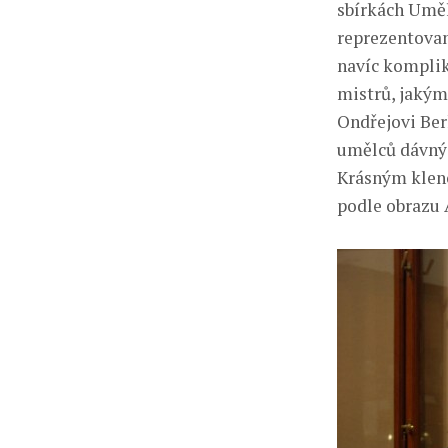
sbírkách Uměl
reprezentovan
navíc kompli
mistrů, jakými
Ondřejovi Ber
umělců dávných
Krásným kleno
podle obrazu 