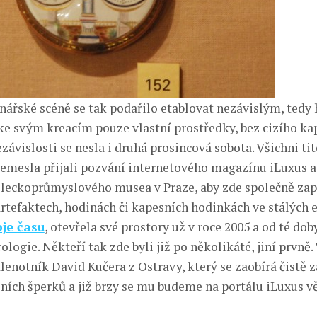
nářské scéně se tak podařilo etablovat nezávislým, ted
ke svým kreacím pouze vlastní prostředky, bez cizího kap
ávislosti se nesla i druhá prosincová sobota. Všichni ti
řemesla přijali pozvání internetového magazínu iLuxus a 
eckoprůmyslového musea v Praze, aby zde společně zap
rtefaktech, hodinách či kapesních hodinkách ve stálých e
oje času
, otevřela své prostory už v roce 2005 a od té dob
logie. Někteří tak zde byli již po několikáté, jiní prvn
klenotník David Kučera z Ostravy, který se zaobírá čistě
ních šperků a již brzy se mu budeme na portálu iLuxus v