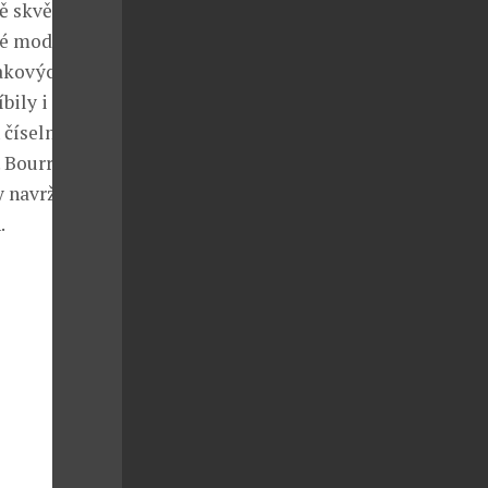
ě skvěle
vé modely a
akových
bily i
 číselníků
 Bourrit.
y navržené
.