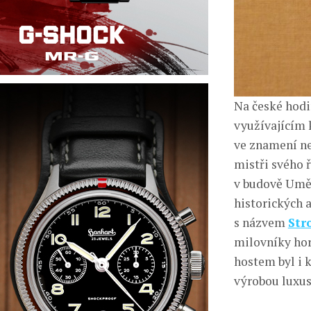
Na české hodi
využívajícím 
ve znamení nez
mistři svého 
v budově Uměl
historických a
s názvem
Str
milovníky horo
hostem byl i 
výrobou luxus