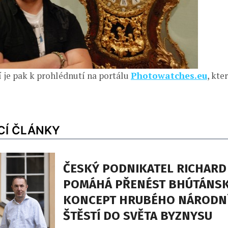
í je pak k prohlédnutí na portálu
Photowatches.eu
, kte
CÍ ČLÁNKY
ČESKÝ PODNIKATEL RICHARD
POMÁHÁ PŘENÉST BHÚTÁNS
KONCEPT HRUBÉHO NÁRODN
ŠTĚSTÍ DO SVĚTA BYZNYSU