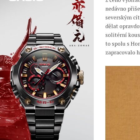
nedávno přiše
severským cí
dělat opravdo
solitérní kou
to spolu s Ho
zapracovalo h