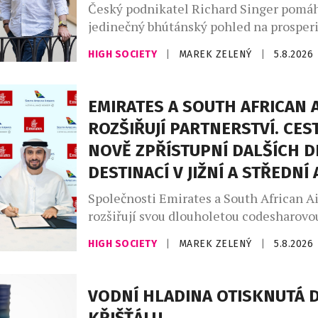
Český podnikatel Richard Singer pomáh
jedinečný bhútánský pohled na prosperi
budoucností světového byznysu. V Bhút
HIGH SOCIETY
|
MAREK ZELENÝ
|
5.8.2026
známé konceptem hrubého národního št
National Happiness, GNH), vzniká nový
Leadership Institute, který chce nabíd
EMIRATES A SOUTH AFRICAN 
přístup k vedení organizací v době rych
ROZŠIŘUJÍ PARTNERSTVÍ. CES
technologických změn a nástupu umělé 
NOVĚ ZPŘÍSTUPNÍ DALŠÍCH D
Institut vzniká jako společný projekt tří
DESTINACÍ V JIŽNÍ A STŘEDNÍ 
Společnosti Emirates a South African A
rozšiřují svou dlouholetou codesharovou
Nová reciproční dohoda zpřístupní cest
HIGH SOCIETY
|
MAREK ZELENÝ
|
5.8.2026
dalších destinací v jižní a střední Afric
navazující cestování napříč regionem. 
reaguje na rostoucí poptávku po cestov
VODNÍ HLADINA OTISKNUTÁ 
Jihoafrické republiky, zejména z evrops
KŘIŠŤÁLU