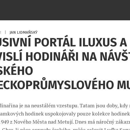
12
|
JAN LIDMAŇSKÝ
SIVNÍ PORTÁL ILUXUS A
ISLÍ HODINÁŘI NA NÁVŠ
SKÉHO
ECKOPRŮMYSLOVÉHO M
nařina je na neustálém vzestupu. Tatam jsou doby, kdy
áramkových hodinek uspokojovaly pouze kolekce hodinek
949 z Nového Města nad Metují. Dnes má náročný zákaz
t. Chce-li něco opravdu českého, může oslovit Luďka Sery