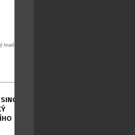
rý tradičně
 SINGER
KÝ
ÍHO