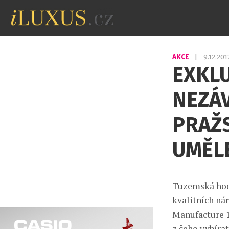
AKCE
|
9.12.20
EXKLU
NEZÁV
PRAŽ
UMĚL
Tuzemská hodi
kvalitních n
Manufacture 1
z čeho vybíra