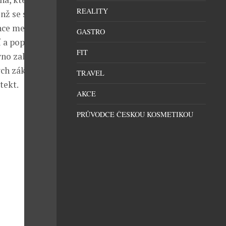
REALITY
enž se svým
nce meteority
GASTRO
 a poptat svůj
FIT
no založil, a
ých základech
TRAVEL
tekt.
AKCE
PRŮVODCE ČESKOU KOSMETIKOU