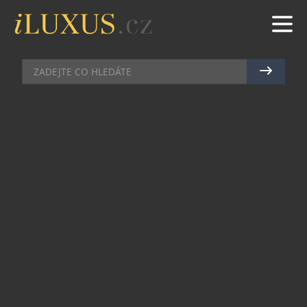
NADACE A POMOC
|
21.6.2024
|
MAREK ZELENÝ
DOUGLAS OPĚT NAVÁZAL
SPOLUPRÁCI S INICIATIVOU
PLASTIC BANK
Každoročně je na světě vyprodukováno přes 350
milionu tun plastu a 1,7 milionu je vyhozeno
přímo do oceánů. Douglas se proto rozhodl se
zapojením zákazníků přispět k jejich vyčištění. Za
každý zakoupený produkt řady Douglas
Collection se tak v červnu 2024 sesbírají dvě
plastové lahve.