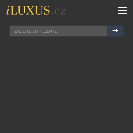
AUTA
|
19.12.2012
|
MILAN BYDŽOVSKÝ
EVOLUCE OD MASERATI.
PŘIJÍŽDÍ NOVÉ QUATTROPORTE
Automobilka Maserati bude u nového
Quattroporte nabízet dvě motorové jednotky, a to
3,0 l V6 a 3,8 l V8. Základním prvkem bude
třílitrový vidlicový šestiválec twin-turbo s
přímým vstřikováním. Maserati s benzinovým
šestiválcem to z 0 na 100 km/h zvládne za 5,1
sekund a jeho maximální rychlost bude činit 285
km/h. Silnější v řadě je 3,8 litrová V8 taktéž s
dvojitým přeplňováním. V tomto případě půjde