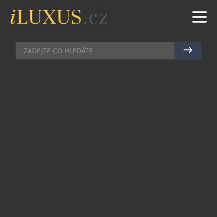
MOBILY
|
16.4.2013
|
JAN PEŠEK
CAT PŘEDSTAVUJE NOVÉHO
ZÁSTUPCE ODOLNÝCH
SMARTPHONŮ
Nový smartphone značky Cat (Caterpillar) poprvé
představil výrobce Bullitt Mobile na veletrhu v
Barceloně a právě včera se poprvé dostal i na
český trh. Cat B15 se řadí do kategorie robustních
odolných telefonů nejen pro pořádnou práci, ale i
aktivní životní styl. Telefon je vybaven
Androidem 4.1, certifikací odolnosti IP67, tedy
voděodolností a prachuvzdorností a zárukou plné