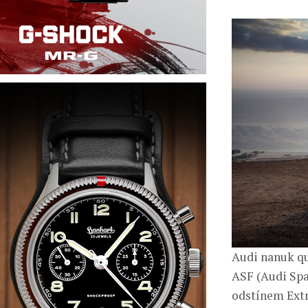
Audi nanuk q
ASF (Audi Spa
odstínem Extr