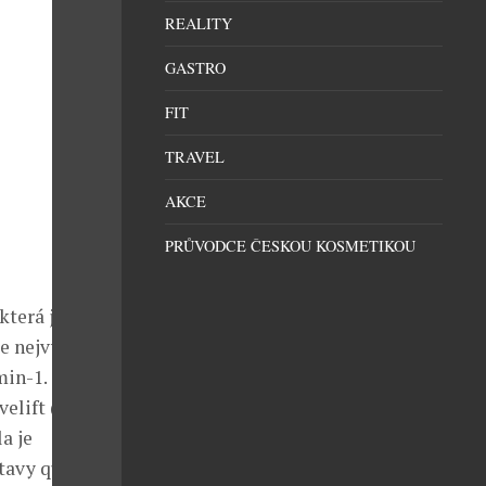
REALITY
GASTRO
FIT
TRAVEL
AKCE
PRŮVODCE ČESKOU KOSMETIKOU
která je
e nejvyšší
min-1.
elift (AVS).
a je
tavy quattro.