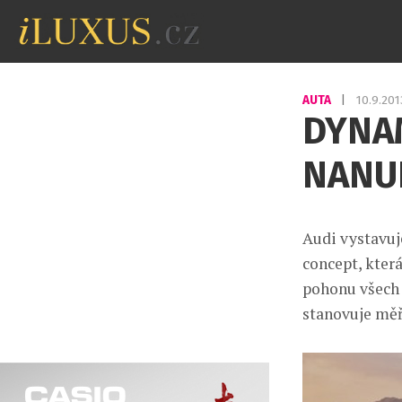
AUTA
|
10.9.20
DYNAM
NANU
Audi vystavuj
concept, kter
pohonu všech 
stanovuje měř