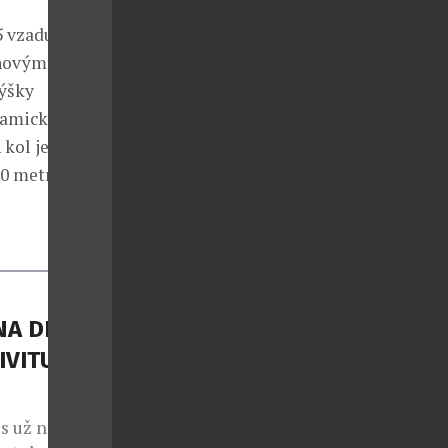
 vzadu, jsou
chovými
výšky
eramického
kol je
10 metrů.
A DI
IVITU
s už nejde