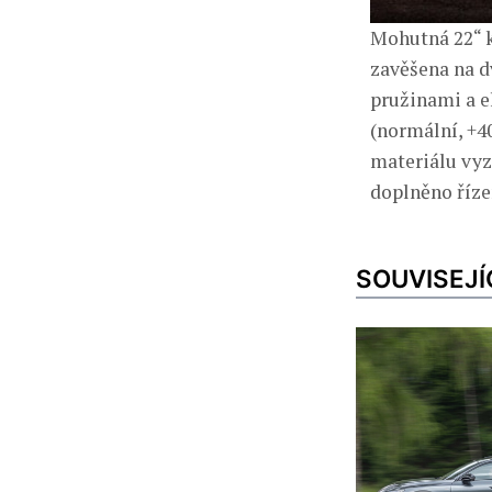
Mohutná 22“ k
zavěšena na d
pružinami a e
(normální, +4
materiálu vyz
doplněno říze
SOUVISEJÍ