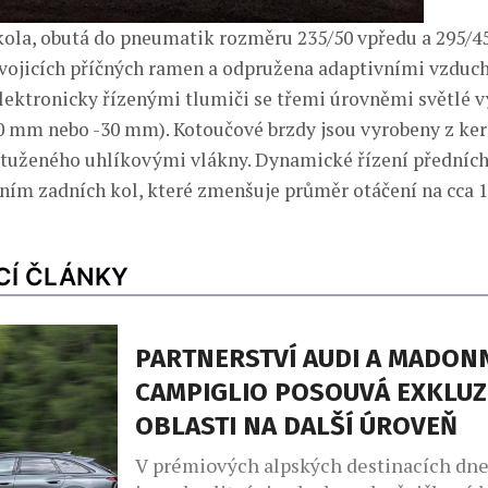
ola, obutá do pneumatik rozměru 235/50 vpředu a 295/45
vojicích příčných ramen a odpružena adaptivními vzdu
lektronicky řízenými tlumiči se třemi úrovněmi světlé 
0 mm nebo -30 mm). Kotoučové brzdy jsou vyrobeny z k
tuženého uhlíkovými vlákny. Dynamické řízení předních 
ním zadních kol, které zmenšuje průměr otáčení na cca 
CÍ ČLÁNKY
PARTNERSTVÍ AUDI A MADONN
CAMPIGLIO POSOUVÁ EXKLUZ
OBLASTI NA DALŠÍ ÚROVEŇ
V prémiových alpských destinacích dne