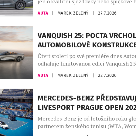
jen o kvalitní sjezdovky nebo špičkové h
větší roli hrají značky, které dokážou do
AUTA
|
MAREK ZELENÝ
|
27.7.2026
charakter místa. Madonna di Campiglio 
už dvanáct let prostřednictvím partners
společností Audi, jež se stala nedílnou 
VANQUISH 25: POCTA VRCHO
života tohoto prestižního střediska. Sp
AUTOMOBILOVÉ KONSTRUKC
nevzniklo pouze z marketingových důvo
Madonna […]
Čtvrt století po své premiéře dnes Asto
odhaluje limitovanou edici Vanquish 25
poctu třem generacím tohoto slavného 
AUTA
|
MAREK ZELENÝ
|
22.7.2026
automobilu, vytvořenou zakázkovým od
Aston Martin. Designéři a umělečtí řem
divize zakázkových úprav Q by Aston M
MERCEDES-BENZ PŘEDSTAVUJ
uplatňují své bezkonkurenční zkušenost
LIVESPORT PRAGUE OPEN 20
vozů na míru a speciálních modelů a ne
ukázkou je […]
Mercedes-Benz je od letošního roku gl
partnerem ženského tenisu (WTA, Wom
Association) a aktivně se zapojuje do tu