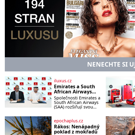
NENECHTE SI U
iluxus.cz
Emirates a South
African Airways
rozšiřují
Společnosti Emirates a
partnerství.
South African Airways
Cestujícím nově
(SAA) rozšiřují svou
dlouholetou
zpřístupní dalších
codesharovou
devět destinací v
spolupráci. Nová
epochaplus.cz
jižní a střední
reciproční dohoda
Rákos: Nenápadný
Africe
zpřístupní cestujícím
poklad z mokřadů
devět dalších destinací