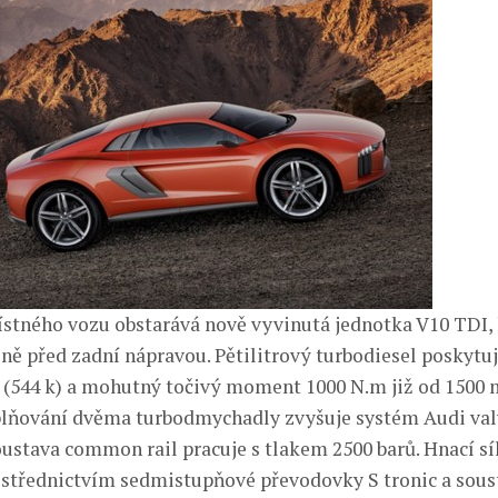
tného vozu obstarává nově vyvinutá jednotka V10 TDI, 
ně před zadní nápravou. Pětilitrový turbodiesel poskytuj
(544 k) a mohutný točivý moment 1000 N.m již od 1500 
lňování dvěma turbodmychadly zvyšuje systém Audi valv
oustava common rail pracuje s tlakem 2500 barů. Hnací síl
střednictvím sedmistupňové převodovky S tronic a sous