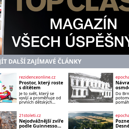
JÍT DALŠÍ ZAJÍMAVÉ ČLÁNKY
rezidenceonline.cz
epocha
Prostor, který roste
Návra
s dítětem
osmde
Je to svět, který se
Do Brna
vyvíjí a proměňuje od
potomc
prvních dětských
pomáha
krůčků až po
podobu
dospívání. Správně
jejich
navržený pokoj
dramat
21stoleti.cz
epocha
podporuje bezpečí,
druhá 
Nejodvážnější zvíře
Pozne
kreativitu, soustředění
Příběh
podle Guinnessovy
Desné
i odpočinek a reaguje
Löw-Be