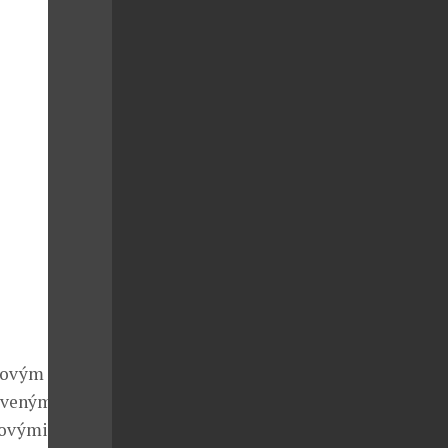
torovým rámem
erveným
ovými vlákny.