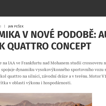
13
|
JAN PEŠEK
IKA V NOVÉ PODOBĚ: A
K QUATTRO CONCEPT
e na IAA ve Frankfurtu nad Mohanem studii crossoveru 
á spojuje dynamiku vysokovýkonného sportovního vozu 
kol quattro na silnici, závodní dráze a v terénu. Motor V
ítka v oblasti výkonu i hospodárnosti.