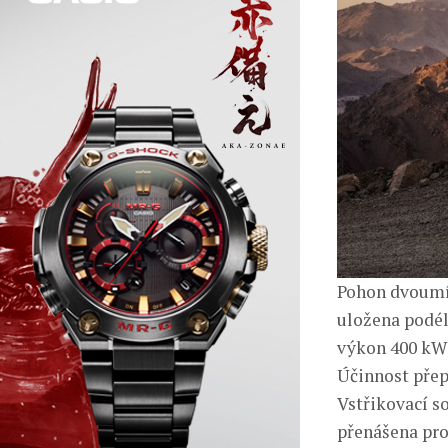
Pohon dvoumís
uložena podél
výkon 400 kW 
Účinnost přep
Vstřikovací s
přenášena pro