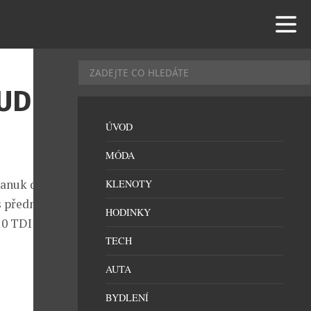
UDI
ÚVOD
MÓDA
nanuk quattro
KLENOTY
s přednostmi
HODINKY
10 TDI
TECH
AUTA
BYDLENÍ