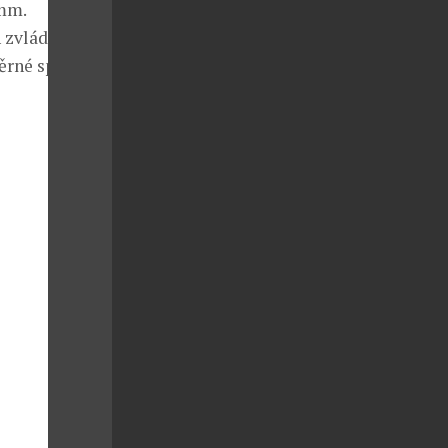
 mm.
 zvládne za
měrné spotřebě