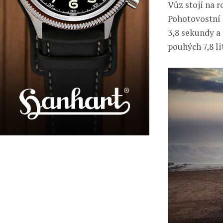
Vůz stojí na 
Pohotovostní 
3,8 sekundy a 
pouhých 7,8 li