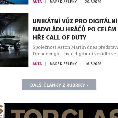
AUTA
|
MAREK ZELENÝ
|
20.7.2026
kategorie WTA 1000, 500 a 250. Nejrozs
program uvedení zcela nových modelů v
značky Mercedes-Benz pokračuje také 
UNIKÁTNÍ VŮZ PRO DIGITÁLNÍ
republice. Tenisový turnaj WTA Livespo
NADVLÁDU HRÁČŮ PO CELÉM 
Open 2026 je místem pro národní prem
HŘE CALL OF DUTY
Mercedes-Benz VLE. Mercedes-Benz […
Společnost Aston Martin dnes představ
Dreadnought, čistě digitální vozidlo vo
specifikace navržené exkluzivně pro no
AUTA
|
MAREK ZELENÝ
|
16.7.2026
of Duty: Modern Warfare 4. Toto nekom
záměrně extrémní dílo, vytvořené ve sp
vývojáři a vydavateli hry, společnostmi 
DALŠÍ ČLÁNKY Z RUBRIKY ›
a Activision, kombinuje vysoký výkon a
značky Aston Martin s virtuálním prostř