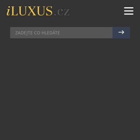
SHOPPING
|
10.11.2013
|
ZUZANA POKORNÁ
PEČENÍ S NORDIC WARE
Také znáte ten příjemný pocit, když se vrátíte
promrzlí z procházky a doma na Vás čeká teplý
čaj a voní bábovka? A co pak, když je taková
bábovka ještě ke všemu v netradičním designu.
Své o tom ví i Dave a Dotty, zakladatelé značky
Nordic Ware, kteří pro Vás vytváří bábovkové
formy, lívanečníky i formy na koláče v tak trochu
netradičních podobách. Když v roce 1946
zakládali svoji firmu Nordic Ware, měli v kapse jen
500 dolarů. Díky kvalitním materiálům a
zajímavým tvarům bábovkových forem se však