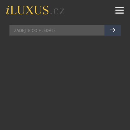
BYDLENÍ
|
26.12.2013
|
ZUZANA POKORNÁ
PŘÍŠTÍ LÉTO UŽ VÁS DOMA
HMYZ OBTĚŽOVAT NEBUDE
Chránit své nejbližší před následky alergické
reakce na bodnutí hmyzem je více než potřebné.
Nejspolehlivější mechanickou ochranou proti
létajícímu dotěrnému hmyzu jsou sítě proti
hmyzu.