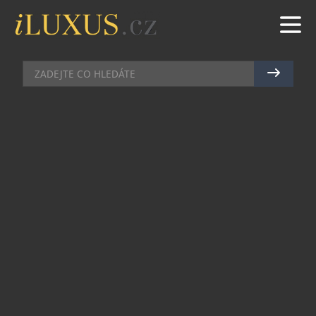
FIT
|
27.5.2014
|
MAREK ZELENÝ
TIP NA LÉTO V ČECHÁCH:
HOTELY SÍTĚ OREA HOTELS
Pokud přemýšlíte, kam vyrazíte na letní
dovolenou či prodloužený víkend a rádi s rodinou
poznáváte krásy naší vlasti, pak se nabízí síť
hotelů OREA hotels, tedy největší český hotelový
řetězec. Ze 17 hotelů sítě vybral portál iLuxus tři z
nich, které jsou jako stvořené pro letní
dovolenou.