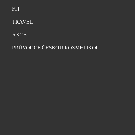
FIT
TRAVEL
AKCE
PRŮVODCE ČESKOU KOSMETIKOU
PROČ PO ČTYŘICÍTCE NEMUSÍ BÝT BRÝLE
JEDINÝM ŘEŠENÍM?
ZDRAVÍ A KRÁSA
|
29.7.2026
Brýle jsou pro mnoho lidí samozřejmou součástí
každodenního života. Přesto přichází chvíle, kdy
začnou být spíše omezením než pomocníkem.
Zejména po čtyřicítce, kdy se objevuje presbyopie
neboli věkem podmíněná ztráta schopnosti
zaostřovat na blízko, mnoho lidí zjišťuje, že střídání