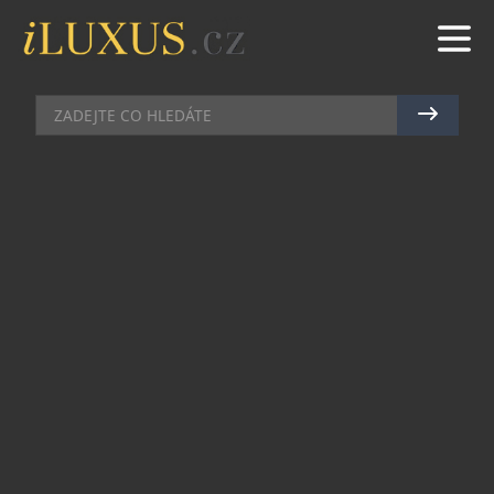
CHRONOGRAFY
|
17.7.2014
|
JAN PEŠEK
OMEGA OSLAVUJE 45. VÝROČÍ
LETU APOLLO 11
V roce 1969 se dvojice amerických astronautů
zapsala do historie. Neil Armstrong a Buzz Aldrin
zůstanou navždy prvními lidmi, kteří se prošli po
Měsíci a splnili tak úkol zadaný americkým
prezidentem J. F. Kennedym o pár let dříve.
Dodnes jde o mimořádný počin a obrovský
technologický skok pro lidstvo. A OMEGA mohla
být po celou dobu jeho součástí. Buzz Aldrin měl
své hodinky Omega Speedmaster Professional