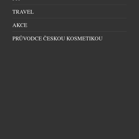
TRAVEL
AKCE
PRŮVODCE ČESKOU KOSMETIKOU
KDYŽ 525 VÍTĚZSTVÍ NESTAČÍ
CHRONOGRAFY
|
1.7.2026
Někteří lidé vyhrají jeden závod a celý život o tom
vyprávějí. Eddy Merckx vyhrál 525krát. A pak šel
domů. Protože druhý den ho čekal další závod. Právě
této cyklistické anomálii nyní Breitling věnoval
nový nepřehlédnutelný chronograf Top Time B01
Eddy Merckx. A na rozdíl od většiny sportovních
limitovaných edic nejde o hodinky, které by se […]
DALŠÍ ČLÁNKY Z RUBRIKY ›