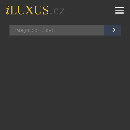
KOSMETIKA
|
16.2.2015
|
MAREK ZELENÝ
OMLAZUJÍCÍ MANDLOVÁ PÉČE
OD L’OCCITANE
Mandlovníky jsou jedny z prvních stromů, které
na jaře rozkvétají. Jakmile skončí zima, jejich
míza se rozproudí a podporuje růst pupenů a
jejich přeměnu v květy. Značka L’Occitane se
jejich úžasnou regenerační silou inspirovala a
vytvořila novou řadu omlazujících přípravků,
které účinně bojují proti pěti hlavním příznakům
stárnutí pokožky vašeho těla – vysušení, oslabení,
vrásnění, nedokonalostem a nedostatku