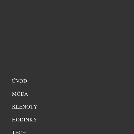
SUN PROTECTOR SENSITIVE
KOSMETIKA
|
20.4.2026
Moderní sluneční péče dnes stojí na schopnosti
chránit i tu nejcitlivější pokožku. Shiseido Expert
Sun Protector Lotion Sensitive SPF50+ vychází z
více než století výzkumu a reaguje na fakt, že až 71
% lidí vnímá svou pleť jako citlivou. Složení s 85 %
pečujících látek kombinuje vysokou UV ochranu s
intenzivní hydratací a zklidněním. Klíčová […]
ÚVOD
MÓDA
KLENOTY
HODINKY
NOVÁ KAPITOLA IKONICKÉ PÉČE LA PRAIRIE
KOSMETIKA
|
12.4.2026
TECH