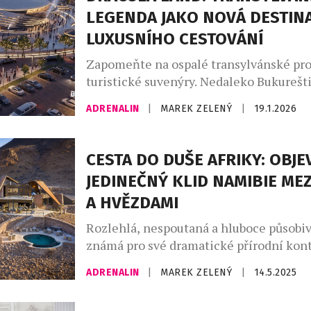
LEGENDA JAKO NOVÁ DESTIN
LUXUSNÍHO CESTOVÁNÍ
Zapomeňte na ospalé transylvánské pro
turistické suvenýry. Nedaleko Bukurešti
projekt, který má ambici změnit mapu 
ADRENALIN
|
MAREK ZELENÝ
|
19.1.2026
cestování v Evropě. Dracula Land, inves
hodnotě 1,2 miliardy dolarů, slibuje záž
dalece přesahuje hranice klasického z
CESTA DO DUŠE AFRIKY: OBJE
parku. Na ploše 160 hektarů vzniká pl
JEDINEČNÝ KLID NAMIBIE ME
„město zážitků“, kde se mýtus o Drákul
A HVĚZDAMI
s nejmodernějšími […]
Rozlehlá, nespoutaná a hluboce působi
známá pro své dramatické přírodní kont
nadpozemský klid, je opravdovou duší A
ADRENALIN
|
MAREK ZELENÝ
|
14.5.2025
oceánu přes duny a hory až po pouště, k
Namibie je stejně rozmanitá jako dechb