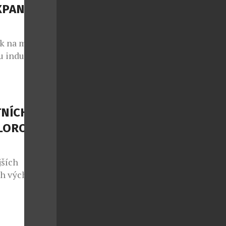
ozorováním
XPANDUJE
 aniž byste
rk na motivy
 industriální
jektu zapojil
lypsy nezbylo
m pro rodiny,
neš, Daniel
TNÍCH
LOROČNÍ
jších
ch východní
neodolatelnou
 Se
ým lídrem v
tovatelé zažít