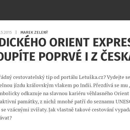
1.5.2015
|
MAREK ZELENÝ
DICKÉHO ORIENT EXPRE
UPÍTE POPRVÉ I Z ČESK
dný cestovatelský tip od portálu Letuška.cz? Vydejte se
nou jízdu královským vlakem po Indii. Přezdívá se mu 
ymbolicky odkazuje na slavnou kariéru věhlasného Orient
raktivní památky, z nichž mnohé patří do seznamu UNESC
 se vzácnými zvířaty. Jak vlastně takové cestování vypad
ávat?