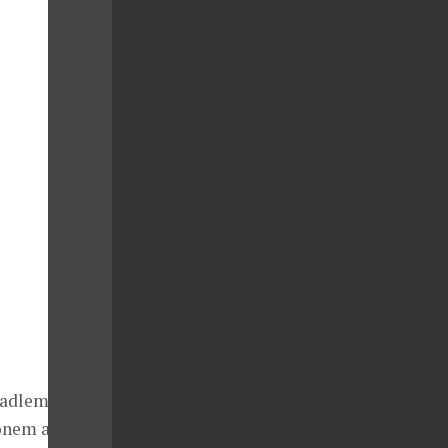
vadlem a
onem a ﬁtness