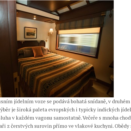
sním jídelním voze se podává bohatá snídaně, v druhém
výběr je široká paleta evropských i typicky indických jíde
sluha v každém vagonu samostatně. Večeře s mnoha chod
aři z čerstvých surovin přímo ve vlakové kuchyni. Obědy 