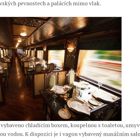
ovských pevnostech a palácích mimo vlak.
 vybaveno chladicím boxem, koupelnou s toaletou, umy
lou vodou. K dispozici je i vagon vybavený masážním sal