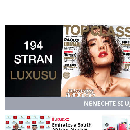
NENECHTE SI U
iluxus.cz
Emirates a South
African Airways