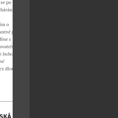
 se po celých
hárání“ a
ším o
astně první a
díme s
ovatelský
ch bubeníků a
šné
.cz dlouholetá
NSKÁ