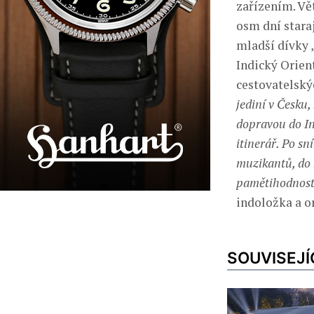
zařízením. Vět
osm dní stara
mladší dívky 
Indický Orien
cestovatelský
jediní v Česku
dopravou do In
itinerář. Po sn
muzikantů, do 
pamětihodnosti
indoložka a or
SOUVISEJÍ