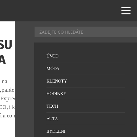
SU
A
ÚVOD
MÓDA
 na
KLENOTY
„palác na
HODINKY
 Expresu.
TECH
O, i krásné
á a co můžete
AUTA
BYDLENÍ