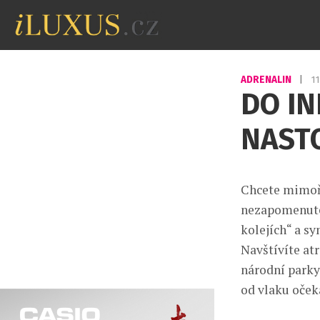
ADRENALIN
|
1
DO IN
NASTO
Chcete mimořá
nezapomenutel
kolejích“ a s
Navštívíte at
národní parky
od vlaku oček