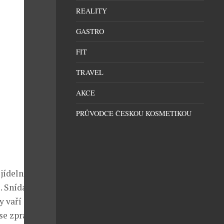
REALITY
GASTRO
FIT
TRAVEL
AKCE
PRŮVODCE ČESKOU KOSMETIKOU
 jídelním voze
l. Snídaně
y vaří
se zpravidla