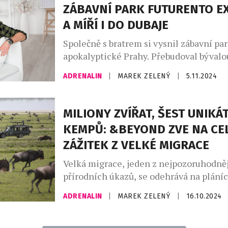
řídkému osídlení zde můžete strávit p
ZÁBAVNÍ PARK FUTURENTO E
krajiny při jejím projíždění celé hodiny,
A MÍŘÍ I DO DUBAJE
minuli jedinou vesnici nebo […]
Společně s bratrem si vysnil zábavní pa
apokalyptické Prahy. Přebudoval bývalou
halu ČKD a do slibně se vyvíjejícího pro
ADRENALIN
|
MAREK ZELENÝ
|
5.11.2024
celou rodinu. Pak přišel covid a z apoka
nic. Dnes je Futurento oblíbeným míste
firmy i školy. Jeho zakladeli jsou Jan Da
MILIONY ZVÍŘAT, ŠEST UNIKÁ
Martinek a Martin Daneš. Jan Daneš […]
KEMPŮ: &BEYOND ZVE NA CE
ZÁŽITEK Z VELKÉ MIGRACE
Velká migrace, jeden z nejpozoruhodně
přírodních úkazů, se odehrává na plání
Afriky po celý rok a činí z této oblasti 
ADRENALIN
|
MAREK ZELENÝ
|
16.10.2024
destinaci pro milovníky divoké přírody.
společností &Beyond, světově uznávan
oblasti luxusní ekoturistiky, mohou ces