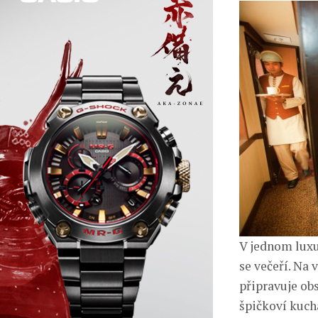
V jednom luxu
se večeří. Na 
připravuje ob
špičkoví kuch