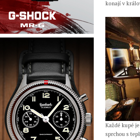
konají v král
Každé kupé je
sprchou s tep