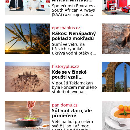
rozšiřují
Společnosti Emirates a
partnerství.
South African Airways
Cestujícím nově
(SAA) rozšiřují svou
dlouholetou
zpřístupní dalších
codesharovou
devět destinací v
spolupráci. Nová
epochaplus.cz
jižní a střední
reciproční dohoda
Rákos: Nenápadný
Africe
zpřístupní cestujícím
poklad z mokřadů
devět dalších destinací
Šumí ve větru na
v jižní a střední Africe
březích rybníků,
a u
ukrývá vodní ptáky a
mnozí kolem něj
procházejí bez
povšimnutí. Přesto
historyplus.cz
právě rákos pomáhal
Kde se v čínské
stavět domy, vyrábět
poušti vzali
lodě, zapisovat první
modroocí
V poušti Taklamakan
texty a inspiroval řadu
blonďáci?
byla koncem minulého
pověstí. Tato skromná,
století objevena
ale užitečná rostlina
stovka hrobů s téměř
provází člověka už
netknutými mumiemi.
tisíce let. Většina lidí
Všichni mrtví byli
panidomu.cz
vnímá rákos jen jako
pohřbeni s úctou a
obyčejnou kulisu
Sůl nad zlato, ale
četnými milodary. Asi
letního koupání. Stačí
přiměřeně
nejvíc přitom vědce
se však podívat
Většina lidí po celém
zaujal hrob
světě jí soli až moc.
tříměsíčního