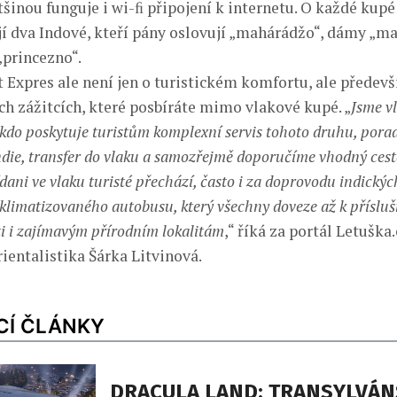
šinou funguje i wi-ﬁ připojení k internetu. O každé kupé
jí dva Indové, kteří pány oslovují „mahárádžo“, dámy „ma
„princezno“.
t Expres ale není jen o turistickém komfortu, ale předev
ch zážitcích, které posbíráte mimo vlakové kupé. „
Jsme vl
, kdo poskytuje turistům komplexní servis tohoto druhu, pora
die, transfer do vlaku a samozřejmě doporučíme vhodný cest
ídani ve vlaku turisté přechází, často i za doprovodu indický
klimatizovaného autobusu, který všechny doveze až k příslu
 i zajímavým přírodním lokalitám
,“ říká za portál Letuška
ientalistika Šárka Litvinová.
CÍ ČLÁNKY
DRACULA LAND: TRANSYLVÁ