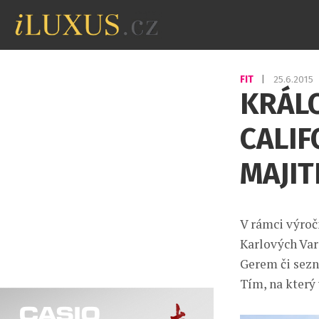
FIT
|
25.6.2015
KRÁL
CALIF
MAJIT
V rámci výroč
Karlových Var
Gerem či sezn
Tím, na který 