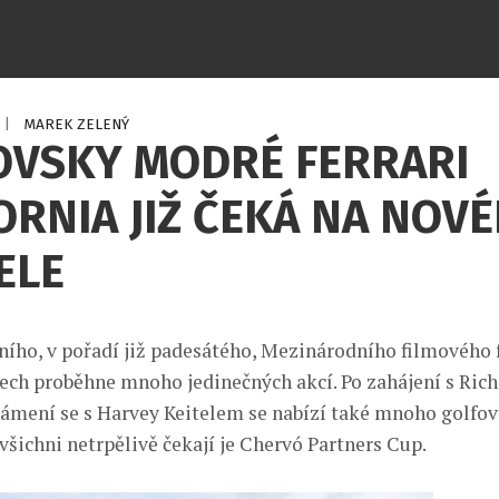
|
MAREK ZELENÝ
OVSKY MODRÉ FERRARI
ORNIA JIŽ ČEKÁ NA NOV
ELE
ního, v pořadí již padesátého, Mezinárodního filmového f
ech proběhne mnoho jedinečných akcí. Po zahájení s Ri
ámení se s Harvey Keitelem se nabízí také mnoho golfov
všichni netrpělivě čekají je Chervó Partners Cup.