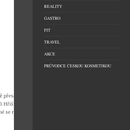
REALITY
GASTRO
FIT
TRAVEL
AKCE
PRŮVODCE ČESKOU KOSMETIKOU
ě přesahující
. Hřiště
é se rozšířit