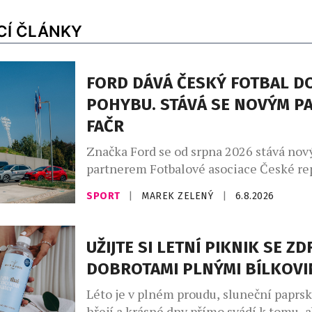
CÍ ČLÁNKY
FORD DÁVÁ ČESKÝ FOTBAL D
POHYBU. STÁVÁ SE NOVÝM P
FAČR
Značka Ford se od srpna 2026 stává no
partnerem Fotbalové asociace České rep
rámci tříleté spolupráce zajistí mobilit
SPORT
|
MAREK ZELENÝ
|
6.8.2026
reprezentačních týmů i českého fotbalu
Partnerství, které ponese slogan „Dáv
fotbal do pohybu“, propojuje praktickou
UŽIJTE SI LETNÍ PIKNIK SE Z
ambicí podílet se na dlouhodobé promě
DOBROTAMI PLNÝMI BÍLKOVI
fotbalového prostředí. Ford vstupuje do
fotbalu v […]
Léto je v plném proudu, sluneční paprs
hřejí a krásné dny přímo svádí k tomu,