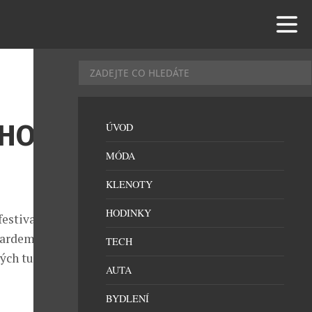
ÉHO
ÚVOD
MÓDA
KLENOTY
HODINKY
estivalu v
chardeme
TECH
ých turnajů.
AUTA
BYDLENÍ