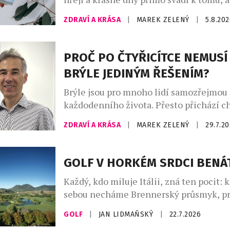
trávili čas venku. A co k pravému létu pa
ZDRAVÍ A KRÁSA
|
MAREK ZELENÝ
|
5.8.20
dokonalý piknik a dobré a zdravé dobro
lovebrandu Wild & Coco, za kterým stoj
inovátorů a milovníků zdravého životní
PROČ PO ČTYŘICÍTCE NEMUSÍ
Atrey a Kateřina Rae. […]
BRÝLE JEDINÝM ŘEŠENÍM?
Brýle jsou pro mnoho lidí samozřejmou 
každodenního života. Přesto přichází ch
začnou být spíše omezením než pomoc
ZDRAVÍ A KRÁSA
|
MAREK ZELENÝ
|
29.7.2
Zejména po čtyřicítce, kdy se objevuje 
neboli věkem podmíněná ztráta schopn
zaostřovat na blízko, mnoho lidí zjišťuje
GOLF V HORKÉM SRDCI BENÁ
několika párů brýlí není vždy nejpraktičt
Každý, kdo miluje Itálii, zná ten pocit:
Paradoxně si řada z nich ani neuvědomuj
sebou necháme Brennerský průsmyk, p
Alpy, a hory najednou vystřídá naprostá 
GOLF
|
JAN LIDMAŇSKÝ
|
22.7.2026
sahá až k horizontu – a zde už začíná B