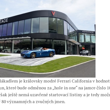
lákadlem je královsky modré Ferrari California v hodnot
un, které bude odměnou za „hole in one“ na jamce číslo 10
šak ještě nemá uzavřené startovací listiny a je tedy možn
 80 významných a zvučných jmen.