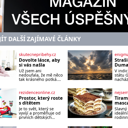
JÍT DALŠÍ ZAJÍMAVÉ ČLÁNKY
skutecnepribehy.cz
enigma
Dovolte lásce, aby
Straš
si vás našla
Dumas
písek
Už jsem ani
V indi
ze kt
nedoufala, že mě něco
státu 
zlo?
tak krásného potká.
nacház
Až v pětapadesáti jsem
které 
zažila lásku na první
temnou
pohled. Poprvé jsem
tomu p
rezidenceonline.cz
nejse
se vdávala, když mi
písek t
Prostor, který roste
Tiram
bylo dvacet. Oba jsme
má plá
s dítětem
masca
byli mladí a byl to tak
netypi
kávo
Je to svět, který se
Slavný 
říkajíc sňatek z
Nakoli
vyvíjí a proměňuje od
ideální
rozumu. Rodiče nás
prvních dětských
rodinn
dali dohromady, Toník
krůčků až po
slavnos
byl dobře zaopatřený
dospívání. Správně
jeho př
mladý muž. Manželství