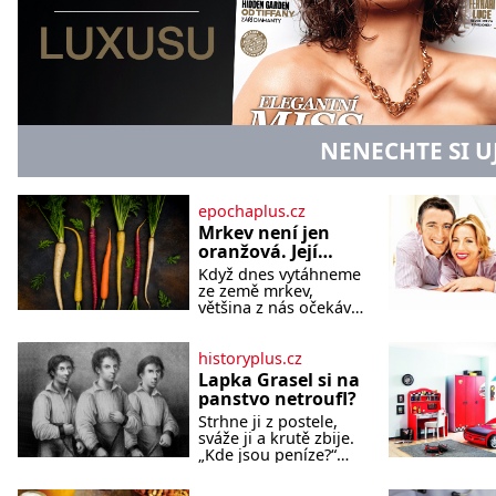
NENECHTE SI U
epochaplus.cz
Mrkev není jen
oranžová. Její
neuvěřitelný
Když dnes vytáhneme
příběh začíná
ze země mrkev,
fialovou barvou
většina z nás očekává
sytě oranžový kořen.
Jenže po většinu své
historie je mrkev
historyplus.cz
všechno možné, jen
Lapka Grasel si na
ne oranžová. Je
panstvo netroufl?
fialová, žlutá, bílá,
Strhne ji z postele,
někdy dokonce téměř
sváže ji a krutě zbije.
černá. Až díky stovkám
„Kde jsou peníze?“
let pečlivého šlechtění
naléhá Grasel na
se z ní stává zelenina,
starou švadlenku.
bez které si českou