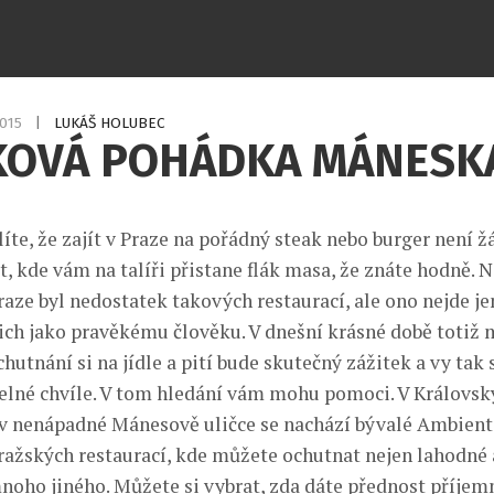
2015
|
LUKÁŠ HOLUBEC
KOVÁ POHÁDKA MÁNESK
íte, že zajít v Praze na pořádný steak nebo burger není 
, kde vám na talíři přistane flák masa, že znáte hodně. 
raze byl nedostatek takových restaurací, ale ono nejde jen
ich jako pravěkému člověku. V dnešní krásné době totiž 
hutnání si na jídle a pití bude skutečný zážitek a vy tak 
lné chvíle. V tom hledání vám mohu pomoci. V Královsk
v nenápadné Mánesově uličce se nachází bývalé Ambient
pražských restaurací, kde můžete ochutnat nejen lahodné 
 mnoho jiného. Můžete si vybrat, zda dáte přednost příje