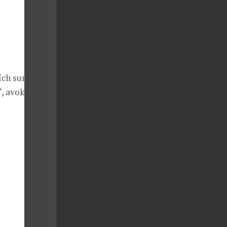
ích surovin
“, avokádem,