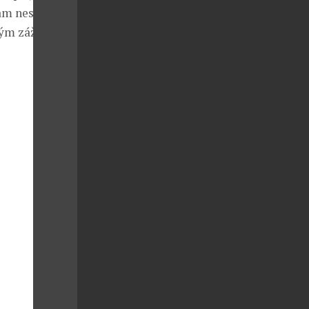
am nespěchat.
vým zážitkem