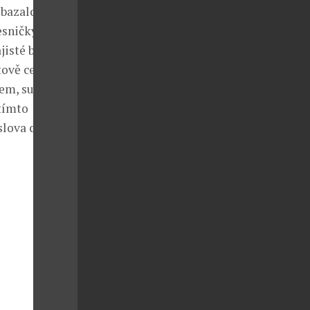
bazalce s
sničky, kde si
jisté budete
tově cestovat,
kem, sušenými
 tímto
lova cítit