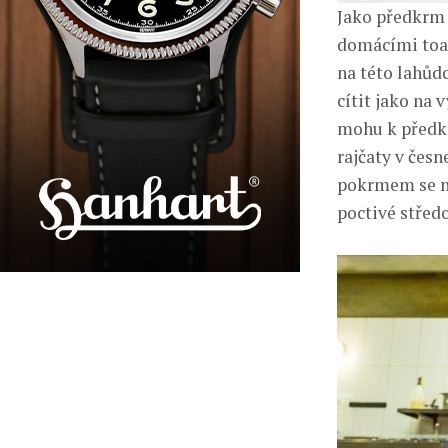
Jako předkrm 
domácími toas
na této lahůd
cítit jako na
mohu k předkr
rajčaty v česn
pokrmem se na
poctivé střed