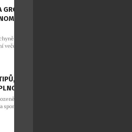
 projekt, jenž
A GROUP
NOMII S
chyně potká s
í večeře, ale
sty na cestu
 regiony.
NEFRIENDS
atických
TIPŮ, JAK
teční v
APLNO
rozeně jako
 a spontánní
lo také v
e sedmým
 v případě