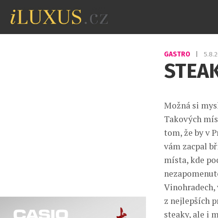
GASTRO
|
5.8.
STEA
Možná si mysl
Takových míst
tom, že by v P
vám zacpal bř
místa, kde poc
nezapomenute
Vinohradech, 
z nejlepších 
steaky, ale i