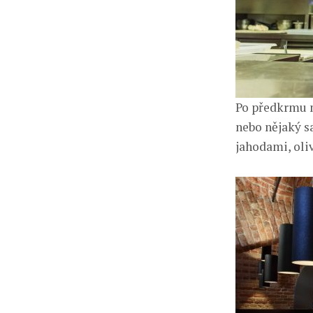
Po předkrmu m
nebo nějaký s
jahodami, oli