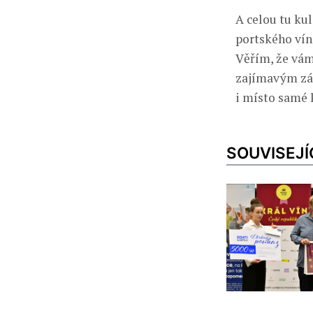
A celou tu k
portského vín
Věřím, že vám
zajímavým záži
i místo samé 
SOUVISEJÍ