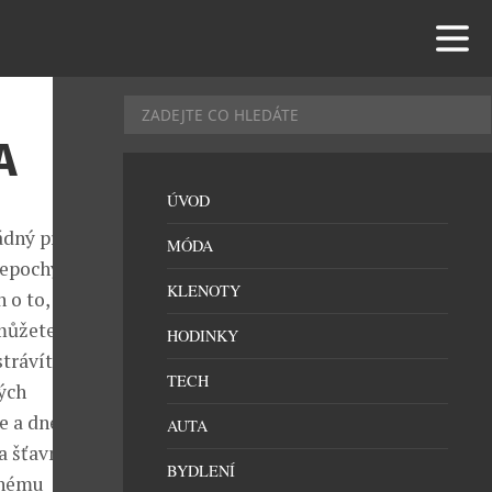
A
ÚVOD
žádný problém.
MÓDA
Nepochybuji o
KLENOTY
 o to, aby se
můžete hledat
HODINKY
strávíte
TECH
ých
e a dnes jedna
AUTA
a šťavnaté
BYDLENÍ
mnému