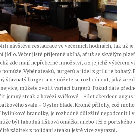
lili návštěvu restaurace ve večerních hodinách, tak už je 
ní jídlo. Večer jistě příjemně ubíhá, ať už se skvělým pl
ichž zde mají nepřeberné množství, a z jejichž výběrem 
 pomůže. Výběr steaků, burgerů a jídel z grilu je bohatý.
ný šťavnatý burger, a nemůžete se rozhodnout, jaký ze zd
 nejvíce, můžete zvolit variaci burgerů. Pokud dáte předn
t jemný steak z hovězí svíčkové – Filet aberdeen angus
patkového svalu – Oyster blade. Kromě přílohy, což moho
 bylinkové hranolky, je rozhodně důležité nepodcenit i 
ůže být lahodná lišková omáčka anebo též z portského v
itě zážitek z pojídání steaku ještě více zvýrazní.