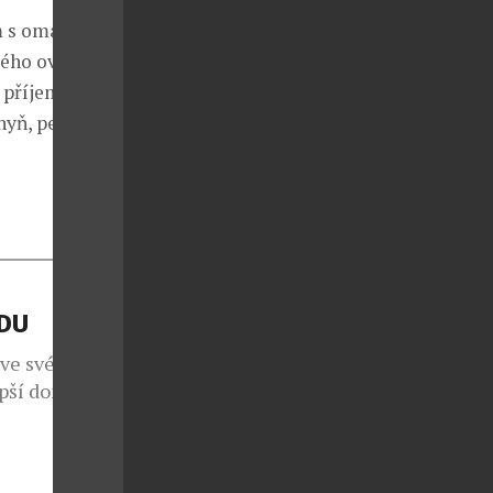
m s omáčkou z
ého ovoce.
k příjemným a
hyň, personál
ÁDU
 ve svém již
epší domácí
em 1260
 i přesto, že
os koná již po