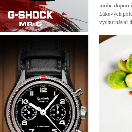
mohu doporuči
Lákavých pol
vychutnávat d