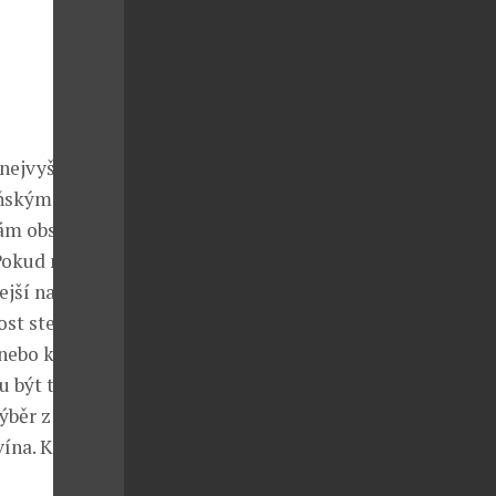
nejvyšší čas
zeňským pivem
vám obsluha
 Pokud máte
ejší nabídky
ost steaku,
 nebo křehký
u být třeba
výběr z vhodné
ína. Každá z