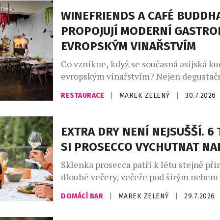
jednadvacáté, je největší český vinařský
WINEFRIENDS A CAFÉ BUDDH
si klade za […]
PROPOJUJÍ MODERNÍ GASTRO
EVROPSKÝM VINAŘSTVÍM
Co vznikne, když se současná asijská ku
evropským vinařstvím? Nejen degustačn
série výjimečných večerů, které zvou ho
RESTAURACE
|
MAREK ZELENÝ
|
30.7.2026
napříč kontinenty, chutěmi i vinařskými
Café Buddha Group ve spolupráci s WI
připravila na podzim 2026 sérii tří tem
EXTRA DRY NENÍ NEJSUŠŠÍ. 6 
degustačních večerů. Dva z nich se usku
SI PROSECCO VYCHUTNAT N
restauraci PRU58, jeden v […]
Sklenka prosecca patří k létu stejně při
dlouhé večery, večeře pod širým nebem
setkání s přáteli. Své pevné místo si naš
DOMÁCÍ BAR
|
MAREK ZELENÝ
|
29.7.2026
našich skleničkách. Česká republika j
největším dovozcem prosecca na světě a