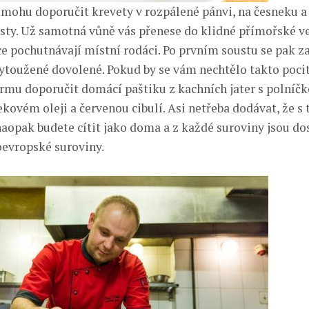
mohu doporučit krevety v rozpálené pánvi, na česneku a 
ty. Už samotná vůně vás přenese do klidné přímořské ve
ce pochutnávají místní rodáci. Po prvním soustu se pak za
 vytoužené dovolené. Pokud by se vám nechtělo takto poci
mu doporučit domácí paštiku z kachních jater s polníč
ekovém oleji a červenou cibulí. Asi netřeba dodávat, že s
opak budete cítit jako doma a z každé suroviny jsou dos
oevropské suroviny.