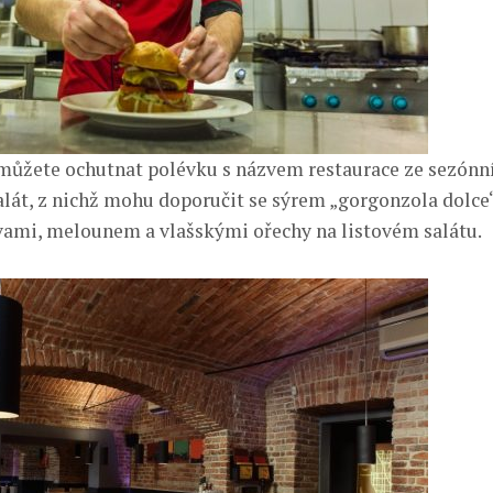
ůžete ochutnat polévku s názvem restaurace ze sezónn
alát, z nichž mohu doporučit se sýrem „gorgonzola dolce
vami, melounem a vlašskými ořechy na listovém salátu.