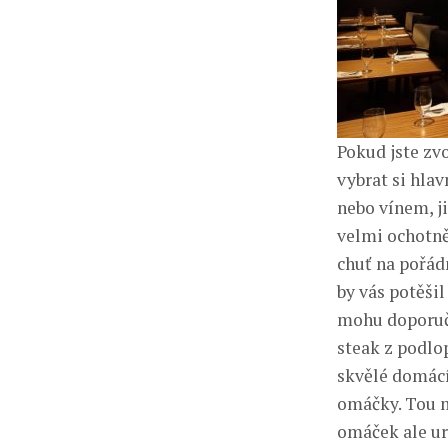
Pokud jste zvo
vybrat si hlav
nebo vínem, j
velmi ochotně
chuť na pořád
by vás potěšil
mohu doporuči
steak z podlo
skvělé domácí
omáčky. Tou m
omáček ale urč