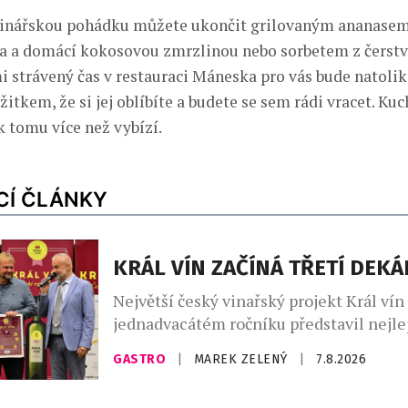
ulinářskou pohádku můžete ukončit grilovaným ananase
a a domácí kokosovou zmrzlinou nebo sorbetem z čerstv
i strávený čas v restauraci Máneska pro vás bude natoli
tkem, že si jej oblíbíte a budete se sem rádi vracet. Kuc
k tomu více než vybízí.
CÍ ČLÁNKY
KRÁL VÍN ZAČÍNÁ TŘETÍ DEK
Největší český vinařský projekt Král vín
jednadvacátém ročníku představil nejl
vína. Ta vybírala odborná porota z celk
GASTRO
|
MAREK ZELENÝ
|
7.8.2026
vzorků od 157 vinařů. Král vín, který se –
doba je pro domácí vinaře nelehká – let