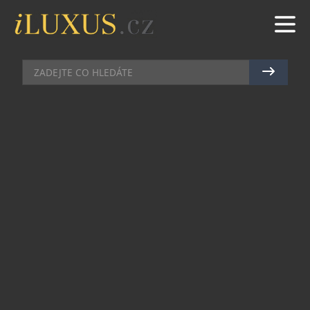
HODINKY
|
20.8.2015
|
JAN PEŠEK
CAROLLINUM PŘEDSTAVUJE
MODEL HAMILTON VENTURA
ELVIS 80
Dne 8. ledna 2015 by legendární Elvis Presley
oslavil 80. narozeniny a tento event inspiroval
tvůrce manufaktury Hamilton k představení
moderní verze hodinek Ventura, které proslavil
film „Blue Hawaii“ z roku 1961. Nová interpretace
modelu známého jako „Elvisovy hodinky“
přinesla technické i materiálové výzvy a
Hamilton tak potvrdil svou strategii zaměřenou