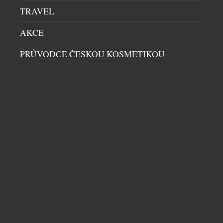
TRAVEL
AKCE
PRŮVODCE ČESKOU KOSMETIKOU
PRIM A BOTAS SE PO 77 LETECH POTKALY
PÁNSKÉ HODINKY
|
30.7.2026
Primky a botasky. Dvě jména, která zlidověla
natolik, že se stala součástí českého jazyka. Obě
značky vznikly v roce 1949 a po sedmasedmdesáti
letech se poprvé setkaly na jednom výrobku.
Limitovaná edice hodinek Prim Botas 77 vznikla v
počtu 77 kusů a během dvou dnů byla vyprodaná.
Dne 4. července 1949 vznikla ve Skutči Botana, […]
DALŠÍ ČLÁNKY Z RUBRIKY ›