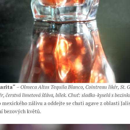
arita“
–
Olmeca Altos Tequila Blanco, Cointreau likér, St.
ér, čerstvá limetová šťáva, bílek. Chuť: sladko-kyselá s bezi
 mexického zálivu a oddejte se chuti agave z oblasti Jal
ní bezových květů.