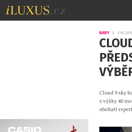
BARY
|
1.10.20
CLOUD
PŘEDS
VÝBĚ
Cloud 9 sky b
z výšky 40 met
obohatí reper