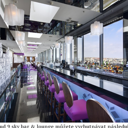
oud 9 sky bar & lounge můžete vychutnávat následují