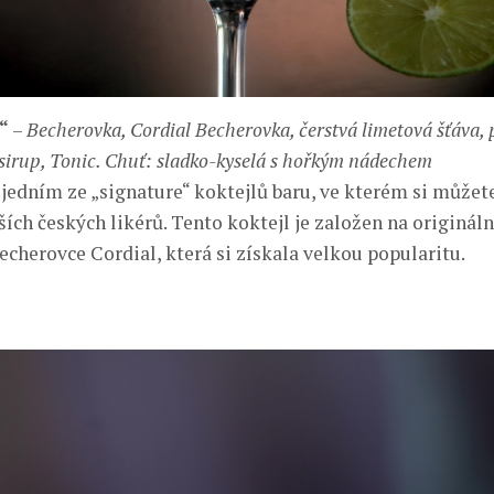
“
–
Becherovka, Cordial Becherovka, čerstvá limetová šťáva
 sirup, Tonic. Chuť: sladko-kyselá s hořkým nádechem
 jedním ze „signature“ koktejlů baru, ve kterém si můžet
ších českých likérů. Tento koktejl je založen na originál
echerovce Cordial, která si získala velkou popularitu.