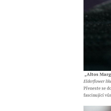
„
Altos Marg
Elderflower lik
Přeneste se do
fascinující vů