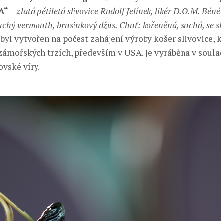
SA“
–
zlatá pětiletá slivovice Rudolf Jelínek, likér D.O.M. Béné
suchý vermouth, brusinkový džus. Chuť: kořeněná, suchá, se
byl vytvořen na počest zahájení výroby košer slivovice, k
 zámořských trzích, především v USA. Je vyráběna v soula
ovské víry.