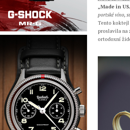
„
Made in U
portské víno, 
Tento koktejl 
proslavila na
ortodoxní žid