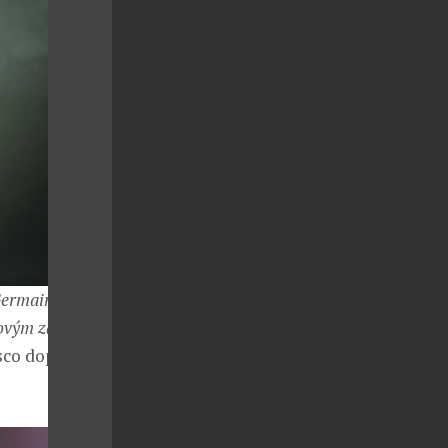
 Germain
nkovým závěrem
isco doplněné