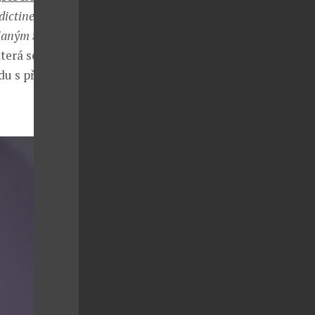
dictine,
 slaným závěrem
terá se
du s předpisy