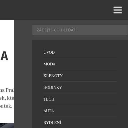
 A
ÚVOD
MÓDA
KLENOTY
HODINKY
 na Prahu
ek, které
TECH
outek.
AUTA
BYDLENÍ