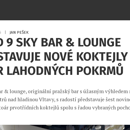
15
|
JAN PEŠEK
 9 SKY BAR & LOUNGE
TAVUJE NOVÉ KOKTEJLY
R LAHODNÝCH POKRMŮ
ar & lounge, originální pražský bar s úžasným výhledem
rů nad hladinou Vltavy, s radostí představuje šest novin
toár prvotřídních koktejlů spolu s řadou vybraných poch