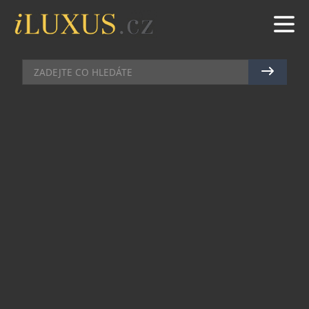
ILUXUS
|
6.10.2015
|
JAN PEŠEK
V PRAZE SE OTEVÍRÁ NEJVĚTŠÍ A
NEJMODERNĚJŠÍ PLNĚ
AUTOMATIZOVANÉ CENTRUM
BEZPEČNOSTNÍCH SCHRÁNEK
NA SVĚTĚ
Nejvyšší úroveň zabezpečení, maximální
diskrétnost a přístup k uloženým předmětům 24
hodin denně, 7 dní v týdnu. Umístění na
strategickém místě přímo v centru Prahy s
výbornou dopravní dostupností. Nejen to jsou