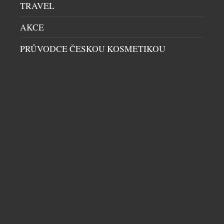
TRAVEL
AKCE
PRŮVODCE ČESKOU KOSMETIKOU
24SAFE – BEZPEČNOSTNÍ SCHRÁNKY PRO TY,
KTEŘÍ CHTĚJÍ VÍC
SLUŽBY
|
24.11.2025
Šperky, sběratelské mince, pohotovostní hotovost
nebo třeba důležité dokumenty, náhradní klíče a
digitální nosiče. Všechny tyto cennosti vyžadují
speciální zacházení a ochranu. Přímo v centru Prahy
najdete místo, kde si je můžete bezpečně uložit a
zároveň je mít kdykoli k dispozici. Nikoli podle
otevírací doby banky, ale doslova 24 hodin denně.
Společnost 24SAFE je už […]