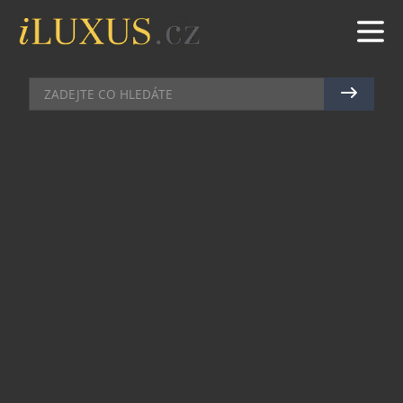
ILUXUS
|
7.10.2015
|
MAREK ZELENÝ
ANDREA VEREŠOVÁ
POODHALILA TAJEMSTVÍ SVÉ
BOHATÉ KŠTICE
Andrea Verešová je v Čechách a na Slovensku
známá nejenom jako modelka, ale také jako
milovnice luxusu a nadstandardního životního
stylu. Svému zevnějšku věnuje maximální možnou
péči a vždy se svěřuje do rukou největších
profesionálů. Stejným způsobem přistupuje i ke
své dokonale vypadající hřívě, o kterou pečuje za
pomoci zlatého fénu značky Valera, jehož se stala