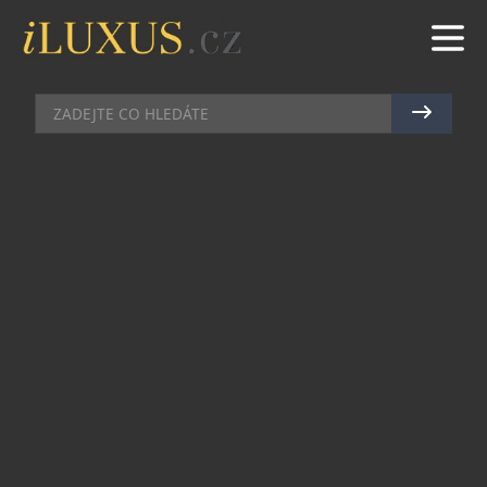
HODINKY
|
7.10.2015
|
JAN PEŠEK
HAMILTON SE VRACÍ NA
FILMOVÁ PLÁTNA VE FILMU THE
MARTIAN
Distribuční společnost 20th Century Fox uvádí do
kin nový film slavného režiséra Ridleyho Scotta
nazvaný The Martian, ve kterém se objeví 4
modely hodinek HAMILTON. Dosud značka
figurovala na filmovém plátně ve více než 400
filmech hollywoodské, evropské, ruské i čínské
produkce, včetně kasovních trháků 2001: A Space
Odyssey od Stanleyho Kubricka, I am Legend, Men