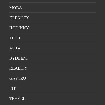
MÓDA
KLENOTY
HODINKY
TECH
AUTA
BYDLENÍ
REALITY
Pánské brýle ADIDAS z řady WHIPSTART nabízí
GASTRO
kombinaci s dioptrickým klipem nebo možnost
přímé korekce. Součástí jsou žebrované stranice
FIT
pro zlepšení stability, moderní sedlo, které se
TRAVEL
přizpůsobuje tvaru nosu a efektní zrcadlová skla.