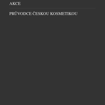
AKCE
PRŮVODCE ČESKOU KOSMETIKOU
Dámské stylové brýle ADIDAS WILDCHARGE s
žebrovanými stranicemi (pro zlepšení stability).
Pro pohodlnější nošení je součástí tohoto modelu
i moderní nosníkové sedlo umožňující
přizpůsobit brýle různým tvarům nosu.
www.optika-polak.cz