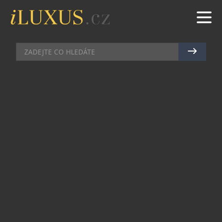
FIT
|
11.11.2015
|
BŘETISLAV ROTT
SPORT, ZIMA A BRÝLE
Brýle, se staly zásadním doplňkem, bez kterého se
již neobejdeme. V nastávajícím zimním období
využije pro vaše aktivity pod širým nebem
stabilního, estetického a funkčního ochránce.