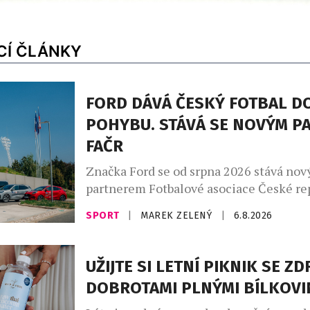
CÍ ČLÁNKY
FORD DÁVÁ ČESKÝ FOTBAL D
POHYBU. STÁVÁ SE NOVÝM P
FAČR
Značka Ford se od srpna 2026 stává no
partnerem Fotbalové asociace České rep
rámci tříleté spolupráce zajistí mobilit
SPORT
|
MAREK ZELENÝ
|
6.8.2026
reprezentačních týmů i českého fotbalu
Partnerství, které ponese slogan „Dáv
fotbal do pohybu“, propojuje praktickou
UŽIJTE SI LETNÍ PIKNIK SE Z
ambicí podílet se na dlouhodobé promě
DOBROTAMI PLNÝMI BÍLKOVI
fotbalového prostředí. Ford vstupuje do
fotbalu v […]