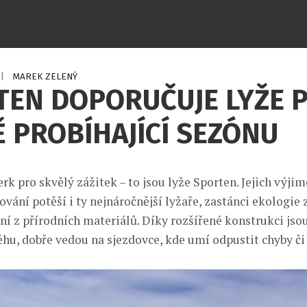
|
MAREK ZELENÝ
TEN DOPORUČUJE LYŽE 
 PROBÍHAJÍCÍ SEZÓNU
k pro skvělý zážitek – to jsou lyže Sporten. Jejich výjim
ování potěší i ty nejnáročnější lyžaře, zastánci ekologie 
ení z přírodních materiálů. Díky rozšířené konstrukci js
ěhu, dobře vedou na sjezdovce, kde umí odpustit chyby či