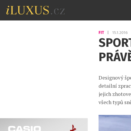
FIT
|
15.1.2016
SPOR
PRÁVĚ
Designový šper
detailní zprac
jejich zhotov
všech typů sn