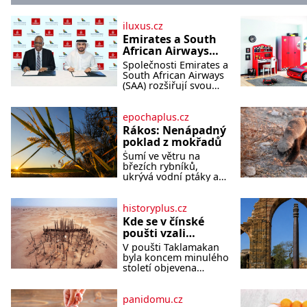
iluxus.cz
Emirates a South
African Airways
rozšiřují
Společnosti Emirates a
partnerství.
South African Airways
Cestujícím nově
(SAA) rozšiřují svou
dlouholetou
zpřístupní dalších
codesharovou
devět destinací v
spolupráci. Nová
epochaplus.cz
jižní a střední
reciproční dohoda
Rákos: Nenápadný
Africe
zpřístupní cestujícím
poklad z mokřadů
devět dalších destinací
Šumí ve větru na
v jižní a střední Africe
březích rybníků,
a u
ukrývá vodní ptáky a
mnozí kolem něj
procházejí bez
povšimnutí. Přesto
historyplus.cz
právě rákos pomáhal
Kde se v čínské
stavět domy, vyrábět
poušti vzali
lodě, zapisovat první
modroocí
V poušti Taklamakan
texty a inspiroval řadu
blonďáci?
byla koncem minulého
pověstí. Tato skromná,
století objevena
ale užitečná rostlina
stovka hrobů s téměř
provází člověka už
netknutými mumiemi.
tisíce let. Většina lidí
Všichni mrtví byli
panidomu.cz
vnímá rákos jen jako