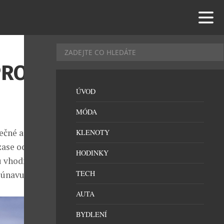
PRO
ÚVOD
MÓDA
ečné a
KLENOTY
zase ocení
HODINKY
ou vhodné do
TECH
 únavu.
AUTA
BYDLENÍ