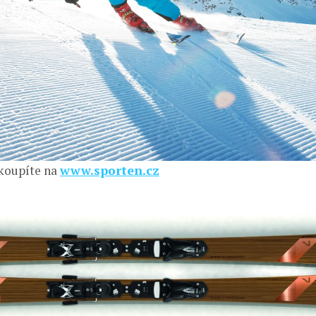
koupíte na
www.sporten.cz