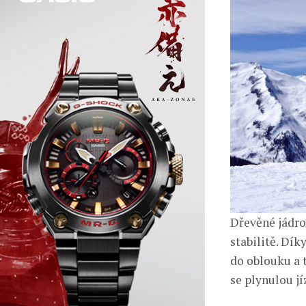
Dřevěné jádro
stabilitě. Dík
do oblouku a 
se plynulou jí