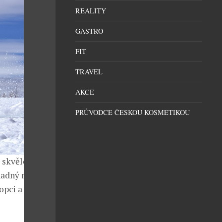
REALITY
GASTRO
FIT
TRAVEL
AKCE
PRŮVODCE ČESKOU KOSMETIKOU
 skvělé
snadný nájezd
opci a potěšte