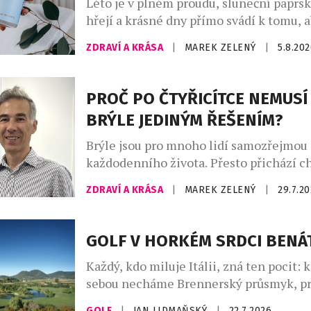
Léto je v plném proudu, sluneční paprs
hřejí a krásné dny přímo svádí k tomu,
trávili čas venku. A co k pravému létu pa
ZDRAVÍ A KRÁSA
|
MAREK ZELENÝ
|
5.8.20
dokonalý piknik a dobré a zdravé dobro
lovebrandu Wild & Coco, za kterým stoj
inovátorů a milovníků zdravého životní
PROČ PO ČTYŘICÍTCE NEMUSÍ
Atrey a Kateřina Rae. […]
BRÝLE JEDINÝM ŘEŠENÍM?
Brýle jsou pro mnoho lidí samozřejmou 
každodenního života. Přesto přichází ch
začnou být spíše omezením než pomoc
ZDRAVÍ A KRÁSA
|
MAREK ZELENÝ
|
29.7.2
Zejména po čtyřicítce, kdy se objevuje 
neboli věkem podmíněná ztráta schopn
zaostřovat na blízko, mnoho lidí zjišťuje
GOLF V HORKÉM SRDCI BENÁ
několika párů brýlí není vždy nejpraktičt
Každý, kdo miluje Itálii, zná ten pocit:
Paradoxně si řada z nich ani neuvědomuj
sebou necháme Brennerský průsmyk, p
Alpy, a hory najednou vystřídá naprostá 
GOLF
|
JAN LIDMAŇSKÝ
|
22.7.2026