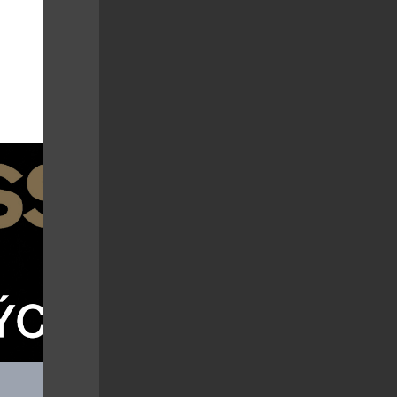
enátsko a
k tento kraj
co by kamenem