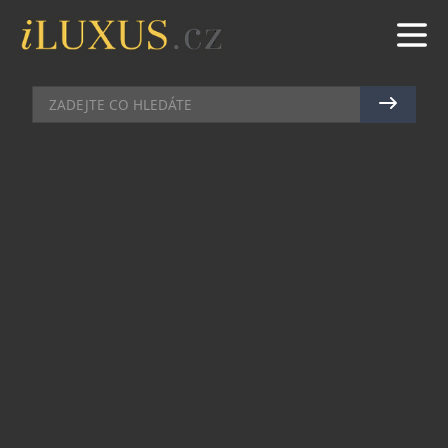
HOTELY
|
17.2.2016
|
BŘETISLAV ROTT
SVATBA NA BŘEHU MÁCHOVA
JEZERA
Malá či velká, tradiční či originální, v lesoparku či
v sále, na vodě nebo u jezera … v hotelu Port na
břehu Máchova jezera to se svatbami prostě umí.
Vedle šikovného a vlídného personálu má tento
funkcionalistický hotel i vše ostatní pro opravdu
nezapomenutelnou událost.