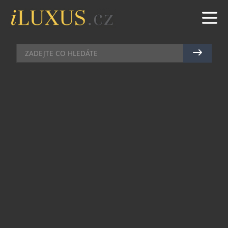
AKCE
|
10.3.2016
|
JAN PEŠEK
ELTON HODINÁŘSKÁ JE
HLAVNÍM PARTNEREM CESTY ZA
SNEM 2016
Společnost ELTON hodinářská připravila ve
spolupráci s neziskovou organizací Cesta za
snem speciální edici sportovních hodinek.
Hodinky budou primárně určené pro nejúspěšnější
účastníky sportovně-benefičních projektů
Metrostav handy cyklo maraton a ČEZ handy
kvadriatlon nebo dobročinné dražby. Omezený
počet kusů však bude uvolněn i do prodeje.