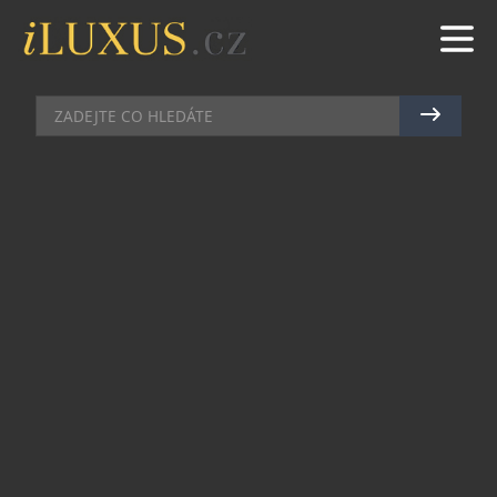
ILUXUS
|
11.5.2016
|
LENKA KOMRSKOVÁ
VICTORIA BECKHAM SPOJUJE
SVÉ SÍLY S ESTÉE LAUDER!
Bývalá královna britského popu a dívčí skupiny
Spice Girls se posunula z pozice teenage idolu
přes manželku oblíbeného fotbalisty až k top
návrhářce obdivované módním světem i
celebritami všech odvětví. Její designy zkrátka
každý miluje a nejinak je tomu u nás! Proto je
určitě skvělou novinkou, že Vicky započala
spolupráci s kosmetickým gigantem Estée
Lauder.