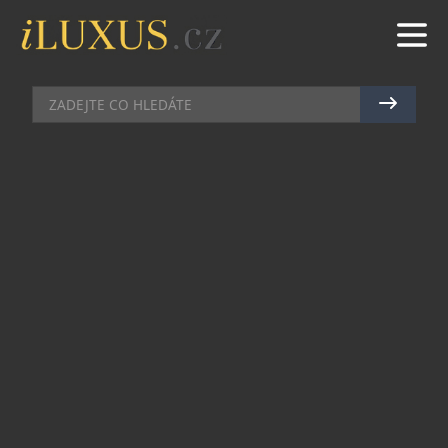
SPORT
|
11.9.2016
|
MAREK ZELENÝ
VZDUŠNÝ BALET V PODÁNÍ
EUROPROTECT
Jedním z nejkreativnějších sportů je akrobacie na
paraglidu. Pilot rotující vzhůru nohama zaujme
pozornost. Není divu, že by si řada lidí ráda
vyzkoušela podobnou dynamickou „jízdu na
kolotoči“. Avšak naučit se takto ojedinělou
aktivitu vyžaduje hodně času, speciální vybavení
a nutnost trénovat mimo Českou republiku. Více
nám prozradí současně jediný Český reprezentant
a zároveň dvojnásobný světový rekordman Ondřej