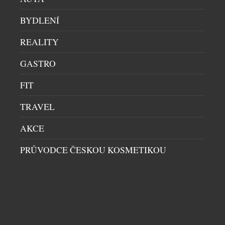
BYDLENÍ
KANOISTA MARTIN FUKSA: SÍLA KLIDU,
DISCIPLÍNY A OSOBITÉHO STYLU
REALITY
SPORT
|
17.7.2026
GASTRO
Patří mezi nejúspěšnější sportovce současnosti, na
vodě sbírá medaile s obdivuhodnou pravidelností.
FIT
Přestože tráví většinu času ve sportovním oblečení,
TRAVEL
móda ho baví – a jak sám říká, rád vystoupí z
komfortní zóny a oblékne i extravagantnější outfity.
AKCE
Právě autenticita, vytrvalost a osobitost ho řadí
mezí současné sportovní ikony. Letošní sezóna je
PRŮVODCE ČESKOU KOSMETIKOU
pro Martina opět mimořádně […]