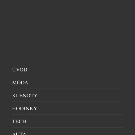
RACE BIKE
SPORT
|
21.7.2026
Lexus rozšiřuje své aktivity mimo automobilový
svět a představuje Lexus Race Bike, technologicky
vyspělé silniční závodní kolo vyvinuté ve
spolupráci s belgickým výrobcem Ridley. Novinka
spojuje zkušenosti z profesionální cyklistiky,
pokročilou aerodynamiku a design inspirovaný vozy
Lexus. Kolo je dostupné na objednávku
ÚVOD
prostřednictvím autorizovaných dealerů značky.
MÓDA
Lexus Race Bike vznikl na základě modelu Ridley
Noah […]
KLENOTY
HODINKY
TECH
AUTA