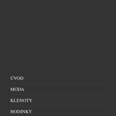
BYTY & PENTHOUSE
|
8.7.2026
Panorama města Brna dostalo sotva pár měsíců
nazpět novou dominantu. Ze zalesněného hřebenu,
který se zakusuje nad řekou Svratkou téměř až k
centru města, se vynořila silueta bytového domu
Nová Myslivna. Projekt nabízí jedinečné bydlení
doslova na dohled historickému jádru města,
zároveň v absolutním soukromí uprostřed staletého
lesa. Exkluzivní kombinaci podtrhuje i výjimečný
standard stavby. […]
ÚVOD
MÓDA
KLENOTY
HODINKY