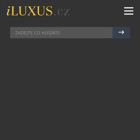
BYTY & PENTHOUSE
|
16.11.2016
|
JAN PEŠEK
TOP´REZIDENCE – PŘEDSTAVUJE
VZOROVÝ DŮM
Na úspěšnou kolaudaci 1. etapy top´rezidence v
Šáreckém údolí navazuje výstavba dalších 25
řadových nízkoenergetických domů a při této
příležitosti byl otevřen vzorový dům C5, který si
od prvního listopadového týdne bude moci přijít
prohlédnout každý zájemce. Máte-li rádi blízkost
přírody a zároveň potřebujete město na dosah,
pak Vás top´rezidence jistě zaujme. V současné
době je prodáno 27 domů a další 3 jsou