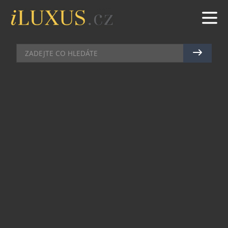
HOTELY
|
2.2.2017
|
MAREK ZELENÝ
VZKŘÍŠENÝ KLENOT THERESIAN
HOTEL & SPA
V Olomouci se otevřel nový čtyřhvězdičkový
butique hotel Theresian Hotel & Spa. Nachází se
přímo v centru města, v těsné blízkosti Terezské
brány, jedné z nejvýznamnějších historických
památek města. Ačkoli by se zdálo, že v Olomouci
je hotelů hodně, takový komplex v centru chybí.
„
Spousta klientů vyhledává osobní přístup, nicméně
vyžadují perfektní úroveň služeb a na to jsme
připraveni. Další naší výhodou je lokalita přímo