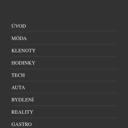
níž zastával vedoucí role napříč Asií, Karibikem i
Blízkým východem. Naposledy působil jako Hotel
Manager v hotelech Mandarin […]
ÚVOD
MÓDA
KLENOTY
HODINKY
TECH
DEN MATEK VE FOUR SEASONS HOTEL
AUTA
PRAGUE: DARUJTE SPOLEČNÝ ČAS, NA KTERÝ
SE NEZAPOMÍNÁ
BYDLENÍ
HOTELY
|
7.5.2026
Den matek je krásnou příležitostí připomenout si,
REALITY
že nejcennější dárky často nemají podobu věcí.
GASTRO
Mnohem víc zůstávají chvíle, kdy se na chvíli