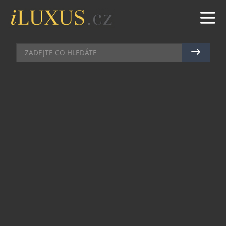
GASTRO
|
5.2.2017
|
JAN PEŠEK
VALENTÝNSKÝ VEČER V
LUNAPARKU
Překvapte své milované letošního Valentýna
pozváním do příjemného prostředí luxusní
restaurace CzecHouse Grill & Rotisserie v hotelu
Hilton Prague. Potěšte svou drahou polovičku
chutnou večeří a užijte si pochoutky z
předkrmového rautového stolu, servírovaný
hlavní chod, lákavé dezerty také formou rautu a
okouzlující atmosféru lunaparku se zamilovanými
pop hity, bonbóny a karikaturistou.