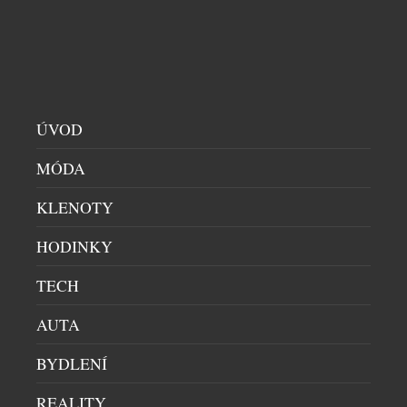
našich skleničkách. Česká republika je sedmým
největším dovozcem prosecca na světě a v případě
jemně perlivého frizzante jí patří dokonce druhé
místo. Mezinárodní den prosecca, který každoročně
připadá na […]
ÚVOD
MÓDA
KLENOTY
HODINKY
TECH
BENJAMIN14: RESTAURACE, KDE JE HOST
AUTA
SOUČÁSTÍ PŘÍBĚHU. KOMORNÍ KONCEPT Z
BYDLENÍ
PRAHY PATŘÍ MEZI GASTRONOMICKOU
ŠPIČKU
REALITY