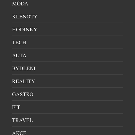
MÓDA
KŘESLO TERRA LOUNGE VZNIKALO DVA
KLENOTY
ROKY. VÝSLEDKEM JE DOSUD NEJMĚKČÍ
SEZENÍ LD SEATING
HODINKY
OBÝVACÍ SEKCE
|
13.7.2026
Na první pohled zaujme křeslo Terra Lounge
TECH
elegantní siluetou a vertikálními liniemi. Za jeho
AUTA
zdánlivě jednoduchým tvarem však stojí dva roky
vývoje, hledání nových konstrukčních řešení i
BYDLENÍ
technické výzvy, se kterými se česká rodinná firma
LD Seating dosud nesetkala. Kolekce, uvedená na
REALITY
trh letos v únoru, se stala technologicky jedním z
DALŠÍ ČLÁNKY Z RUBRIKY ›
nejnáročnějších projektů společnosti a […]
GASTRO
FIT
NENECHTE SI UJÍT DALŠÍ ZAJÍMAVÉ ČLÁNKY
TRAVEL
nejsemsama.cz
Korejský okurkový salát
AKCE