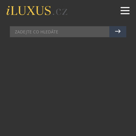
BYDLENÍ
|
4.5.2017
|
LUCIE ROHLÍKOVÁ
ZAPARKUJTE FERRARI I V
KANCELÁŘI
Máte doma nablýskané Ferrari a patříte k
milovníkům značky? Pak by vám neměl uniknout
fakt, že světlo světa spatřil další červený počin…
tentokráte to není krása na rychlých kolech, ale
velmi elegantní doplněk do kanceláře. Ferrari
letos slaví 70. let a k výročí spojilo své síly se
společností Poltrona Frau, která se zabývá
výrobou exkluzivního nábytku. Jejich společné
dítě –
kancelářské křeslo
s příznačným názvem