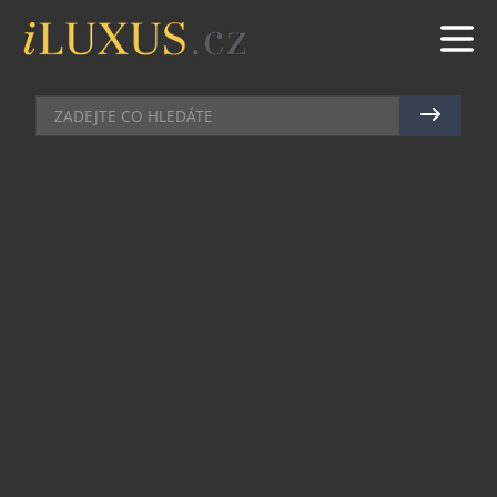
MÓDA
|
16.6.2017
|
LUCIE ROHLÍKOVÁ
PRIVATE ELEGANCE