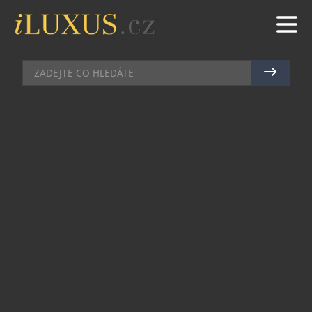
RESTAURACE
|
18.7.2017
|
JAN PEŠEK
VYCHUTNEJTE SI LETNÍ PIKNIK S
KVALITNÍMI DELIKATESAMI A
VÍNEM
Dobré jídlo a pití k létu neodmyslitelně patří.
Večírky na zahradě a pikniky v přírodě jsou totiž
typické především pro letní období. Všechny
potřebné suroviny na jednom místě během
prázdnin nabízí například karlínské bistro a
prodejna delikates Premier Mercato s domácí
pekárnou. „Snažíme se v rámci jedné kamenné
prodejny poskytnout špičkové suroviny všeho