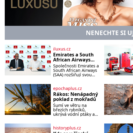
NENECHTE SI U
iluxus.cz
Emirates a South
African Airways
rozšiřují
Společnosti Emirates a
partnerství.
South African Airways
Cestujícím nově
(SAA) rozšiřují svou
dlouholetou
zpřístupní dalších
codesharovou
devět destinací v
spolupráci. Nová
epochaplus.cz
jižní a střední
reciproční dohoda
Rákos: Nenápadný
Africe
zpřístupní cestujícím
poklad z mokřadů
devět dalších destinací
Šumí ve větru na
v jižní a střední Africe
březích rybníků,
a u
ukrývá vodní ptáky a
mnozí kolem něj
procházejí bez
povšimnutí. Přesto
historyplus.cz
právě rákos pomáhal