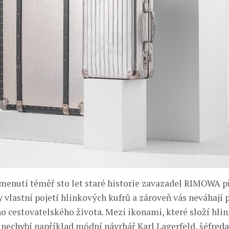
menutí téměř sto let staré historie zavazadel RIMOWA p
y vlastní pojetí hlinkových kufrů a zároveň vás neváhají 
o cestovatelského života. Mezi ikonami, které složí hli
 nechybí například módní návrhář Karl Lagerfeld, šéfred