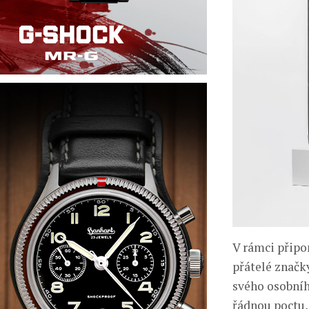
V rámci připo
přátelé značk
svého osobníh
řádnou poctu,