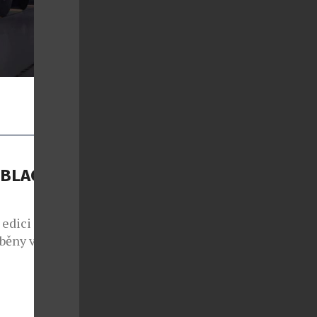
 BLACK
 edici pro
áběny v
cházejí z
 Za stávající
u i interiéru
odelu S-