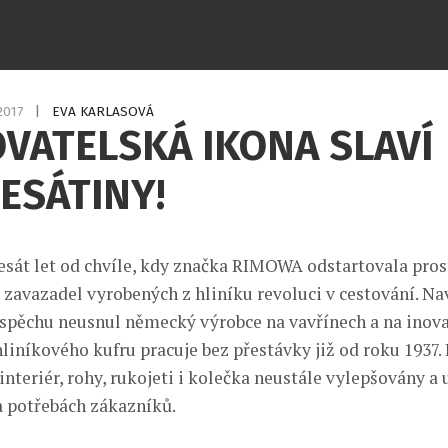
.2017
|
EVA KARLASOVÁ
VATELSKÁ IKONA SLAVÍ
ESÁTINY!
desát let od chvíle, kdy značka RIMOWA odstartovala pro
 zavazadel vyrobených z hliníku revoluci v cestování. N
pěchu neusnul německý výrobce na vavřínech a na inova
hliníkového kufru pracuje bez přestávky již od roku 1937.
 interiér, rohy, rukojeti i kolečka neustále vylepšovány 
na potřebách zákazníků.