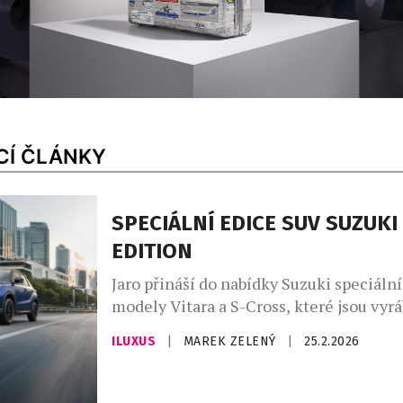
CÍ ČLÁNKY
SPECIÁLNÍ EDICE SUV SUZUKI
EDITION
Jaro přináší do nabídky Suzuki speciální
modely Vitara a S-Cross, které jsou vyr
maďarské továrně od února 2026. Obě vy
ILUXUS
|
MAREK ZELENÝ
|
25.2.2026
nejvyššího výbavového stupně Elegance.
cenu přinášejí odlišně zbarvení exteriér
a nové barevné provedení karoserie u m