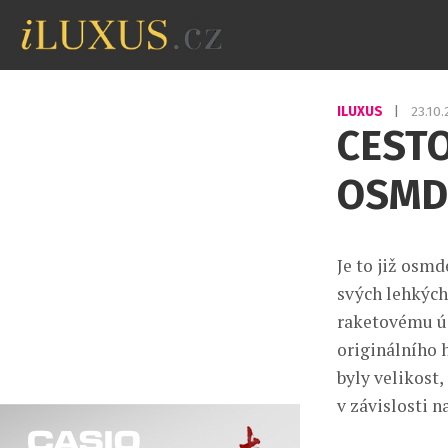
ILUXUS
|
23.10
CESTO
OSMD
Je to již osm
svých lehkých
raketovému ús
originálního 
byly velikost,
v závislosti 