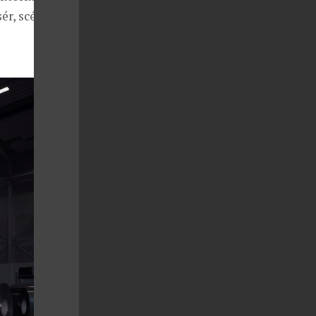
ér, scénárista,