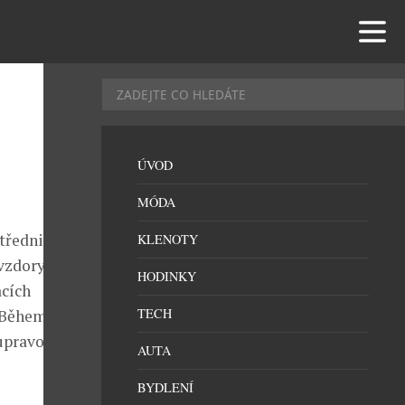
ÚVOD
MÓDA
střednictvím
KLENOTY
avzdory
HODINKY
cích
TECH
 Během let
a upravovány
AUTA
BYDLENÍ