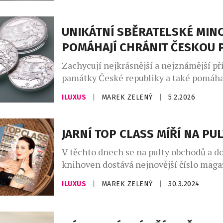
Cross. Model Suzuki Vitara Black Editi
nabízen ve třech barevných […]
UNIKÁTNÍ SBĚRATELSKÉ MIN
POMÁHAJÍ CHRÁNIT ČESKOU 
Zachycují nejkrásnější a nejznámější př
památky České republiky a také pomáha
přírodu v českých regionech. Pětice vz
ILUXUS
|
MAREK ZELENÝ
|
5.2.2026
tak nabízí mnohem víc než jen sběratels
Nejkrásnější české přírodní památky se 
na mincích. Tuzemská společnost Gold
JARNÍ TOP CLASS MÍŘÍ NA PU
novou sérií nazvanou Česká příroda vzd
V těchto dnech se na pulty obchodů a do
české krajině a nabízí unikátní sběratel
knihoven dostává nejnovější číslo mag
Class, který je opět plný fascinujícího 
ILUXUS
|
MAREK ZELENÝ
|
30.3.2024
milovníky luxusu, elegance a neopakov
zážitků. Nové vydání s moderátorkou V
Petruchovou na titulní straně slibuje po