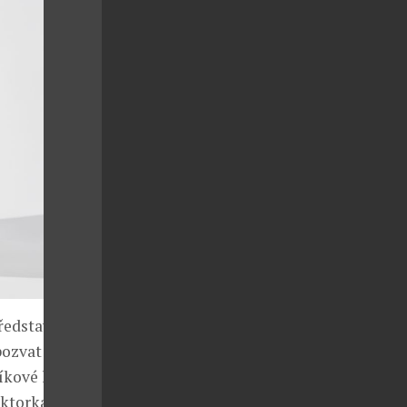
ředstavují
pozvat do
níkové legendě
aktorka Carine