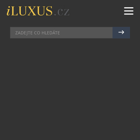
HOTELY
|
8.1.2018
|
MAREK ZELENÝ
DESIGNOVÁ PERLA KARLOVÝCH
VARŮ
Jeden z nejlepších hotelů v Karlových Varech se
může pochlubit skvělou kombinací špičkových
služeb a designového prostředí. Hotel St. Joseph
Royal Regent, stojící nedaleko Sadové kolonády,
láká bohatou kolekcí lázeňským procedur v St.
Joseph’s Spa, působivým prostředím i vynikající
gastronomií prezentovanou v hotelovém
restaurantu Mayflower.