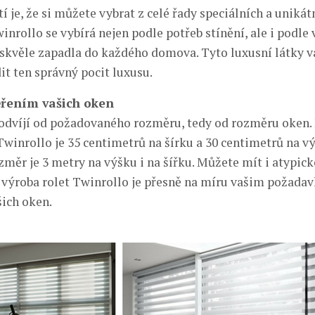
je, že si můžete vybrat z celé řady speciálních a unikát
inrollo se vybírá nejen podle potřeb stínění, ale i podle
y skvěle zapadla do každého domova. Tyto luxusní látky 
t ten správný pocit luxusu.
řením vašich oken
 odvíjí od požadovaného rozměru, tedy od rozměru oken
Twinrollo je 35 centimetrů na šírku a 30 centimetrů na vý
měr je 3 metry na výšku i na šířku. Můžete mít i atypic
 výroba rolet Twinrollo je přesně na míru vašim požada
ich oken.