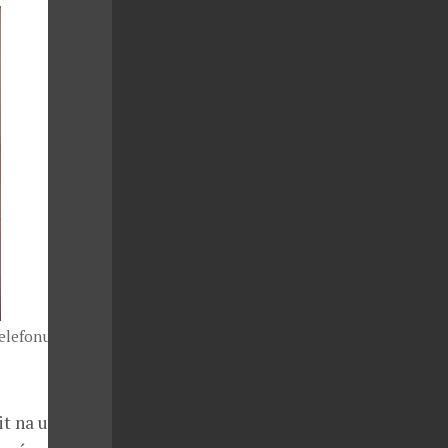
elefonu. Zdroj:
it na unikátní