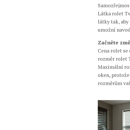
Samozřejmostí 
Látka rolet Tw
látky tak, ab
umožní navodi
Začněte změ
Cena rolet se
rozměr rolet 
Maximální roz
oken, protože
rozměrům vaš