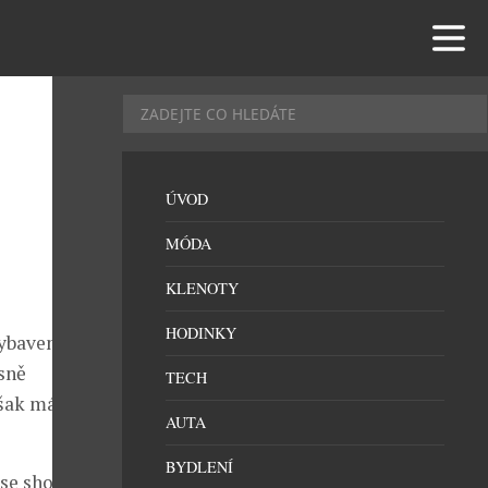
ÚVOD
MÓDA
KLENOTY
HODINKY
vybavení a
sně
TECH
však máte
AUTA
BYDLENÍ
se shodují, že