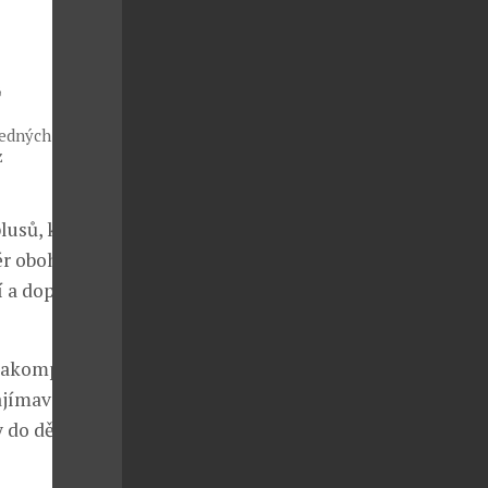
edných a
z
lusů, které
ér obohatit o
í a doplní
 zakomponovat
ajímavé černé
y do dětského