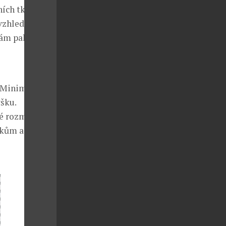
ních tkanin.
 vzhledu dané
vám pak
. Minimální
šku.
ké rozměry
vkům a