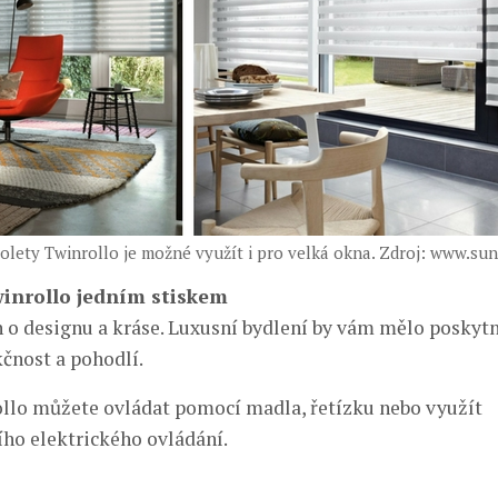
olety Twinrollo je možné využít i pro velká okna. Zdroj: www.su
winrollo jedním stiskem
n o designu a kráse. Luxusní bydlení by vám mělo poskytn
kčnost a pohodlí.
llo můžete ovládat pomocí madla, řetízku nebo využít
ho elektrického ovládání.