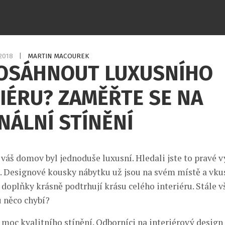
.2018
|
MARTIN MACOUREK
DOSÁHNOUT LUXUSNÍHO
IÉRU? ZAMĚŘTE SE NA
NÁLNÍ STÍNĚNÍ
y váš domov byl jednoduše luxusní. Hledali jste to pravé 
jej. Designové kousky nábytku už jsou na svém místě a vku
doplňky krásně podtrhují krásu celého interiéru. Stále 
u něco chybí?
moc kvalitního stínění. Odborníci na interiérový design 