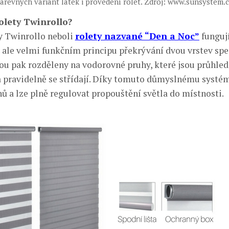
arevných variant látek i provedení rolet. Zdroj: www.sunsystem.
rolety Twinrollo?
y Twinrollo neboli
rolety nazvané “Den a Noc”
fungují
ale velmi funkčním principu překrývání dvou vrstev spec
sou pak rozděleny na vodorovné pruhy, které jsou průhled
 pravidelně se střídají. Díky tomuto důmyslnému systé
hů a lze plně regulovat propouštění světla do místnosti.