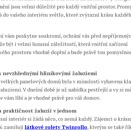
ínění jsou velmi důležité pro každý vnitřní prostor. Prom
á do vašeho interiéru světlo, které zvýrazní krásu každé
ění vám poskytne soukromí, ochrání vás před nepříjemn
 být i velmi luxusní záležitostí, která vnitřní zařízení
kého prostoru vhodně doplní a bude právě tou pomyslno
s nevzhlednými hliníkovými žaluziemi
velkých panelových domů byla v minulosti vybavena kl
aluziemi. V dnešní době je už nabídka pestřejší a vy si m
se vám líbí a je vhodné právě pro váš domov.
a praktičnost žaluzií v jednom
ní interiér si žádá něco, co nemá každý. Zájemci o krásn
0% zamilují
látkové rolety Twinrollo
, kterým se také ří