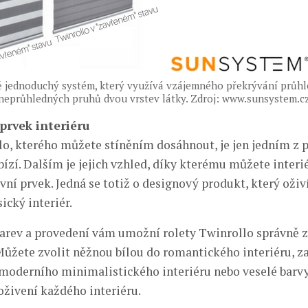
ě jednoduchý systém, který využívá vzájemného překrývání průhl
neprůhledných pruhů dvou vrstev látky. Zdroj: www.sunsystem.c
prvek interiéru
lo, kterého můžete stíněním dosáhnout, je jen jedním z p
bízí. Dalším je jejich vzhled, díky kterému můžete interi
vní prvek. Jedná se totiž o designový produkt, který oživ
ický interiér.
barev a provedení vám umožní rolety Twinrollo správně
 Můžete zvolit něžnou bílou do romantického interiéru, z
moderního minimalistického interiéru nebo veselé barv
oživení každého interiéru.