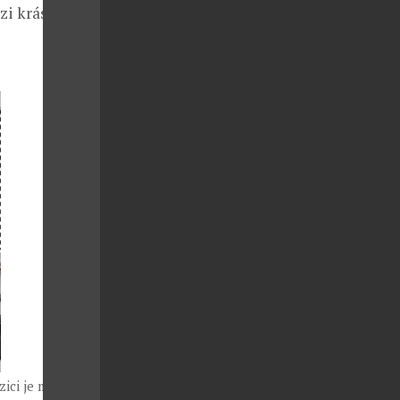
zi krásou
zici je mnoho