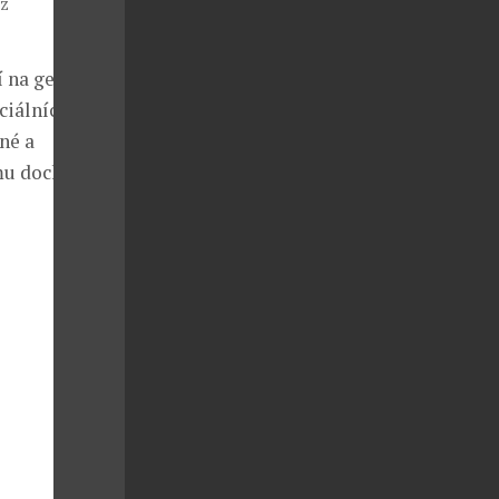
cz
 na geniálně
iálních látek.
né a
mu dochází k