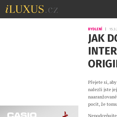
BYDLENÍ
|
15.3
JAK 
INTER
ORIGI
Přejete si, ab
nalezli jste 
naaranžované 
pocit, že tom
Nepodceňujte 