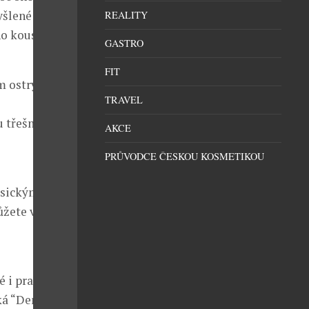
yšlené
REALITY
ho kousku v
GASTRO
FIT
ým ostrým
TRAVEL
u třešničkou
AKCE
PRŮVODCE ČESKOU KOSMETIKOU
asickými
ůžete vybrat
é i praktické
ká “Den a