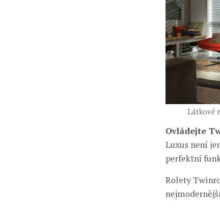
Látkové r
Ovládejte T
Luxus není je
perfektní fun
Rolety Twinro
nejmodernější