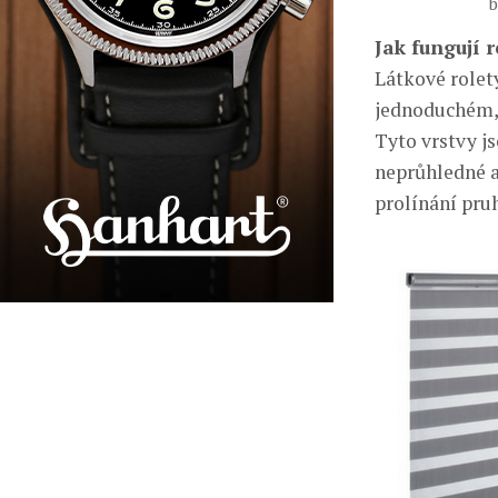
b
Jak fungují 
Látkové rolet
jednoduchém, 
Tyto vrstvy j
neprůhledné a
prolínání pru