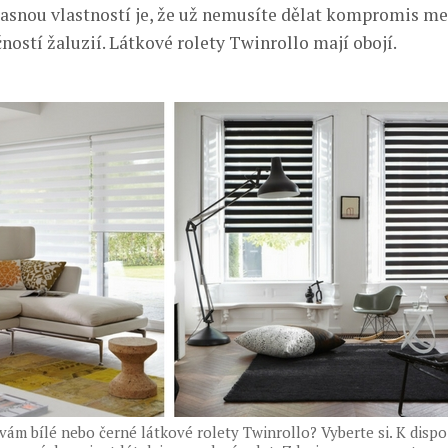
úžasnou vlastností je, že už nemusíte dělat kompromis me
čností žaluzií. Látkové rolety Twinrollo mají obojí.
 vám bílé nebo černé látkové rolety Twinrollo? Vyberte si. K dispo