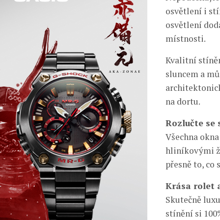
osvětlení i st
osvětlení dod
místnosti.
Kvalitní stín
sluncem a může
architektonic
na dortu.
Rozlučte se 
Všechna okna 
hliníkovými ž
přesně to, co 
Krása rolet 
Skutečně luxus
stínění si 10