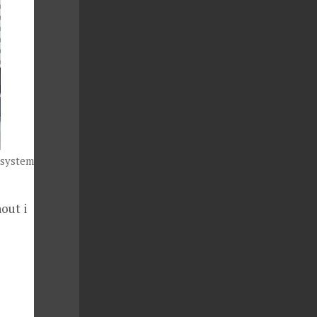
nsystem.cz
out i