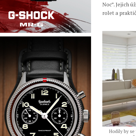
Noc”. Jejich 
rolet a prakti
Hodily by se