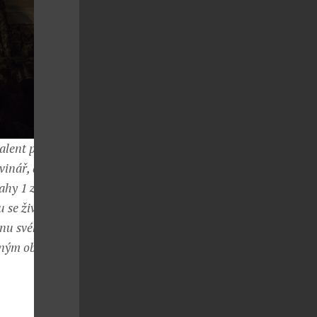
talent posléze
vinář, ale i
ahy 1 za jeho
mu se životnímu
inu svého
estným občanem