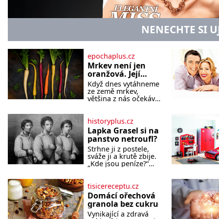
NENECHTE SI U
epochaplus.cz
Mrkev není jen
oranžová. Její
neuvěřitelný
Když dnes vytáhneme
příběh začíná
ze země mrkev,
fialovou barvou
většina z nás očekává
sytě oranžový kořen.
Jenže po většinu své
historie je mrkev
historyplus.cz
všechno možné, jen
Lapka Grasel si na
ne oranžová. Je
panstvo netroufl?
fialová, žlutá, bílá,
Strhne ji z postele,
někdy dokonce téměř
sváže ji a krutě zbije.
černá. Až díky stovkám
„Kde jsou peníze?“
let pečlivého šlechtění
naléhá Grasel na
se z ní stává zelenina,
starou švadlenku.
bez které si českou
Když mu to neprozradí
tisicereceptu.cz
zahradu ani
– ostatně ani nemůže,
nedokážeme
Domácí ořechová
protože žádné nemá,
představit. Její příběh
granola bez cukru
spokojí se lupič s
je
Vynikající a zdravá
několika měďáky a