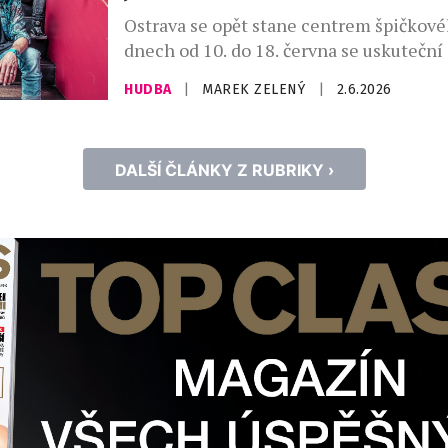
Ostrava se opět stane centrem špičkové
dnech od 10. do 18. června se uskuteční j
20. ročník festivalu, a to díky podpoře s
HUDBA
|
MAREK ZELENÝ
|
2.6.2026
města Ostravy a městských obvodů Mor
a Přívozu, Slezské Ostravy a za přispěn
s.r.o. a dalších partnerů. I letos nabídn
DALŠÍ ČLÁNKY Z RUBRIKY ›
přehlídku domácích i zahraničních umě