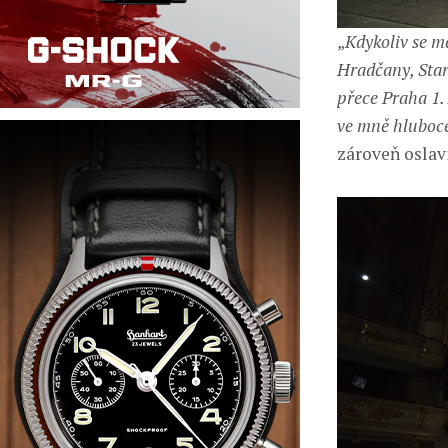
„
Kdykoliv se mě
Hradčany, Staro
přece Praha 1. 
ve mně hluboc
zároveň oslav