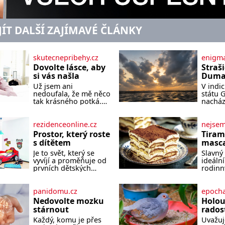
JÍT DALŠÍ ZAJÍMAVÉ ČLÁNKY
skutecnepribehy.cz
enigma
Dovolte lásce, aby
Straš
si vás našla
Dumas
písek
Už jsem ani
V indi
ze kt
nedoufala, že mě něco
státu 
zlo?
tak krásného potká.
nacház
Až v pětapadesáti jsem
které 
zažila lásku na první
temnou
pohled. Poprvé jsem
tomu p
rezidenceonline.cz
nejse
se vdávala, když mi
písek t
Prostor, který roste
Tiram
bylo dvacet. Oba jsme
má plá
s dítětem
masca
byli mladí a byl to tak
netypi
kávo
Je to svět, který se
Slavný 
říkajíc sňatek z
Nakoli
vyvíjí a proměňuje od
ideální
rozumu. Rodiče nás
prvních dětských
rodinn
dali dohromady, Toník
krůčků až po
slavnos
byl dobře zaopatřený
dospívání. Správně
jeho př
mladý muž. Manželství
navržený pokoj
jednod
panidomu.cz
epocha
nám oběma moc
podporuje bezpečí,
může z
nesvědčilo, brzy jsme
Nedovolte mozku
Holou
kreativitu, soustředění
Ingred
zjistili, že
stárnout
rados
i odpočinek a reaguje
osoby: 250 
Každý, komu je přes
Uvažuj
na každou etapu
mascarpon