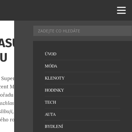
ASU
OU
ÚVOD
MÓDA
 Superstar v
KLENOTY
cent Michael
HODINKY
pořadu
TECH
ozhlasu se
ibuji, že se
AUTA
kého rozhlasu
BYDLENÍ