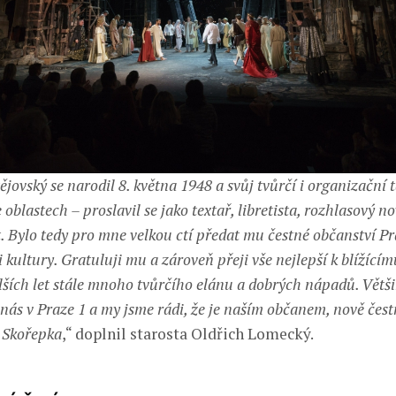
jovský se narodil 8. května 1948 a svůj tvůrčí i organizační 
 oblastech – proslavil se jako textař, libretista, rozhlasový no
. Bylo tedy pro mne velkou ctí předat mu čestné občanství Pr
i kultury. Gratuluji mu a zároveň přeji vše nejlepší k blížící
alších let stále mnoho tvůrčího elánu a dobrých nápadů. Větš
u nás v Praze 1 a my jsme rádi, že je naším občanem, nově č
e Skořepka
,“ doplnil starosta Oldřich Lomecký.