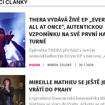
CÍ ČLÁNKY
THERA VYDÁVÁ ŽIVÉ EP „EVE
ALL AT ONCE“, AUTENTICKOU
VZPOMÍNKU NA SVÉ PRVNÍ H
TURNÉ
Zpěvačka THERA přichází s novým
sedmiskladbovým živým EP s názvem „
all at once“, které zachycuje jedinečno
HUDBA
|
MAREK ZELENÝ
|
20.7.2026
jejího prvního halového turné. Každý s
pochází z jiného koncertu a dohromady t
identický s tím, který zazněl na její kon
MIREILLE MATHIEU SE JEŠTĚ 
„Cílem tohoto EP bylo vytvořit upřímno
VRÁTÍ DO PRAHY
vzpomínku, a to nejen pro […]
Legendární francouzská šansoniérka Mi
Mathieu se vrací do Prahy. Ačkoliv se p