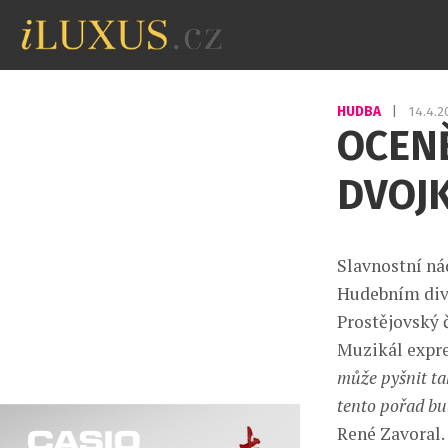
HUDBA
|
14.4.
OCEN
DVOJ
Slavnostní ná
Hudebním diva
Prostějovský č
Muzikál expre
může pyšnit tak
tento pořad bud
René Zavoral.