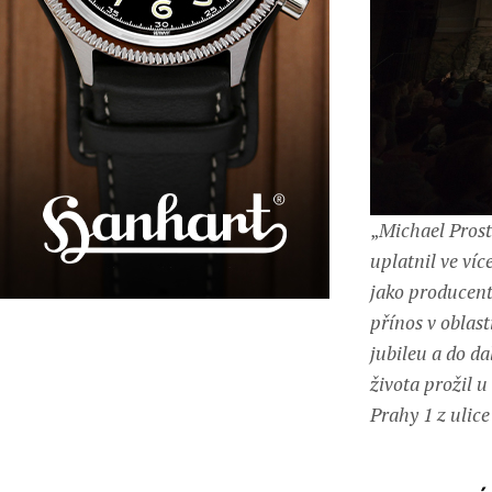
„
Michael Prostě
uplatnil ve více
jako producent
přínos v oblast
jubileu a do d
života prožil 
Prahy 1 z ulic