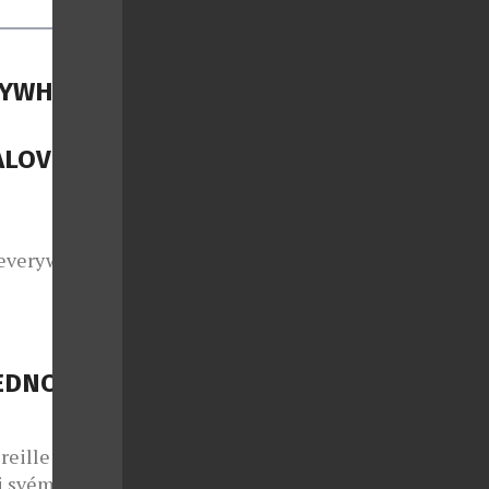
RYWHERE,
ALOVÉ
everywhere,
u atmosféru
ong přitom
voří setlist
certní šňůře.
JEDNOU
u a živou
reille
ři svém