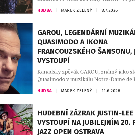
posledním vystoupení s českým publi
HUDBA
|
MAREK ZELENÝ
|
8.7.2026
loučila a naznačovala, že jde o její defin
rozlučku s českou metropolí, nakonec jí
Jak sama přiznává, bez českých fanoušků
GAROU, LEGENDÁRNÍ MUZIKÁ
koncertní život dokáže jen těžko předst
QUASIMODO A IKONA
Mimořádné pouto, které si s tuzemským
FRANCOUZSKÉHO ŠANSONU, J
VYSTOUPÍ
Kanadský zpěvák GAROU, známý jako sl
Quasimodo v muzikálu Notre-Dame de P
u Matky Boží), vystoupí v rámci unikátn
HUDBA
|
MAREK ZELENÝ
|
11.6.2026
tour „The Best Of“ v Praze! A to na jed
koncertě, který se odehraje 2. října v 
centru. GAROU je jedním z nejzářivějšíc
HUDEBNÍ ZÁZRAK JUSTIN-LEE
nejcharismatičtějších zpěváků frankofo
VYSTOUPÍ NA JUBILEJNÍM 20.
posledních pětadvaceti let. Po vyproda
JAZZ OPEN OSTRAVA