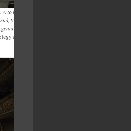
 A to je rozdíl.
zná, to je
genius loci je
olegy a diváky