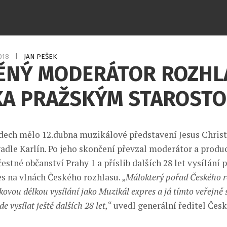
2018
|
JAN PEŠEK
ĚNÝ MODERÁTOR ROZHL
KA PRAŽSKÝM STAROST
dech mělo 12.dubna muzikálové představení Jesus Christ
dle Karlín. Po jeho skončení převzal moderátor a produ
estné občanství Prahy 1 a příslib dalších 28 let vysílání 
s na vlnách Českého rozhlasu. „
Málokterý pořad Českého r
ovou délkou vysílání jako Muzikál expres a já tímto veřejně sl
e vysílat ještě dalších 28 let,
“ uvedl generální ředitel Čes