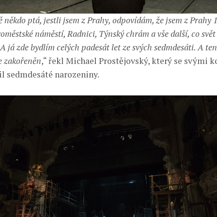
 někdo ptá, jestli jsem z Prahy, odpovídám, že jsem z Prahy 1.
městské náměstí, Radnici, Týnský chrám a vše další, co svět 
A já zde bydlím celých padesát let ze svých sedmdesáti. A ten 
e zakořeněn
,“ řekl Michael Prostějovský, který se svými k
il sedmdesáté narozeniny.