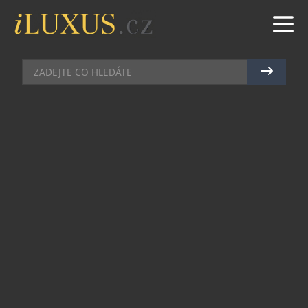
BYDLENÍ
|
16.4.2018
|
LIBKA SAFR
VÝHLED ZA 500 MILIONŮ V NEW
YORKU
Duplex Penthouse na legendárním Plaza
Residences je unikátní projekt, který lehce
překoná vše další, co jste mohli v nabídce
developerů vidět doposud. Luxusního bydlení
najdete v této lokalitě mnoho, ale aby se spojil
výhled s nezaměnitelným interiérem, to vidíme
poprvé. Penthouse je umístěn v posledním patře,
což umožňuje současně se dívat na Central Park,
ale také na slavnou Fifth Avenue. Hlavní galerie a