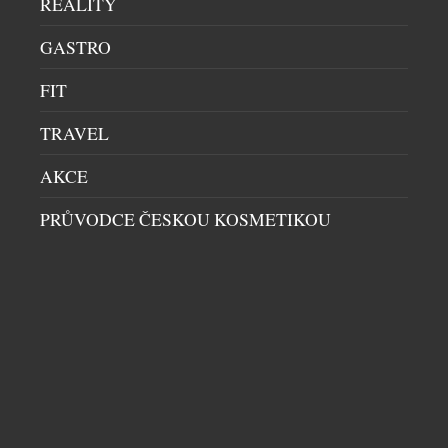
REALITY
dveře MASTER od českého výrobce JAP FUTURE
ukazují, že i dveře mohou být výrazným
GASTRO
architektonickým prvkem. Díky provedení od
FIT
podlahy až ke stropu, čistému minimalistickému
designu a téměř neomezeným možnostem
TRAVEL
povrchových úprav […]
AKCE
PRŮVODCE ČESKOU KOSMETIKOU
KŘESLO TERRA LOUNGE VZNIKALO DVA
ROKY. VÝSLEDKEM JE DOSUD NEJMĚKČÍ
SEZENÍ LD SEATING
OBÝVACÍ SEKCE
|
13.7.2026