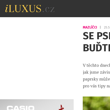
MAZLÍČCI
|
25.
SE PS
BUĎT
V těchto dnech
jak jsme závi
paprsky můžet
pro vás tipy n