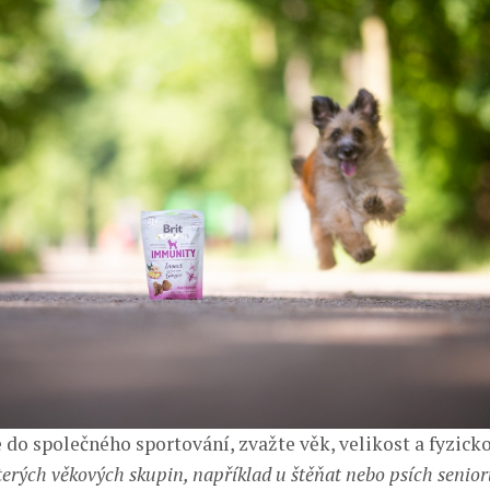
 do společného sportování, zvažte věk, velikost a fyzick
erých věkových skupin, například u štěňat nebo psích seniorů