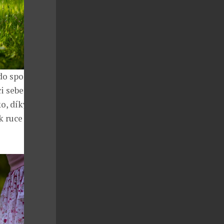
do společné
i sebe i svého
o, díky
k ruce k