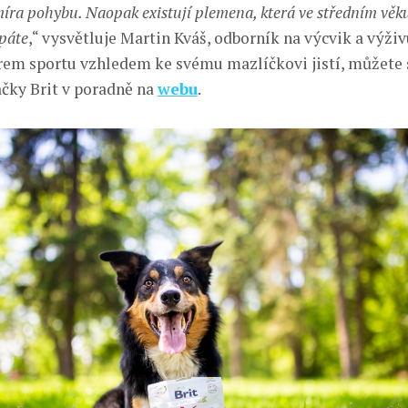
ra pohybu. Naopak existují plemena, která ve středním věk
rpáte
,“ vysvětluje Martin Kváš, odborník na výcvik a výži
ěrem sportu vzhledem ke svému mazlíčkovi jistí, můžete 
čky Brit v poradně na
webu
.