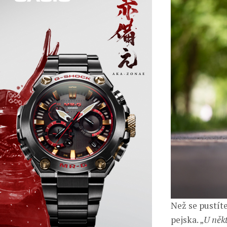
Než se pustíte
pejska. „
U někt