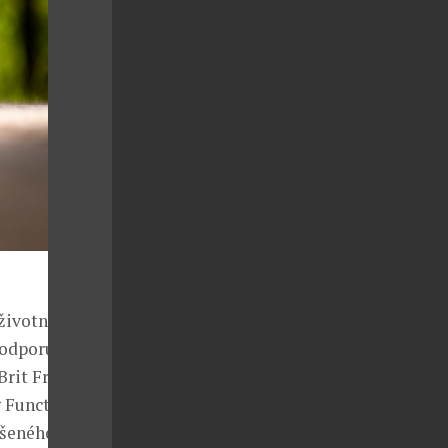
 životním
podporu
Brit Fresh,
g Functional
ýšeného