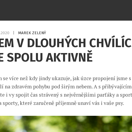
5.2020
|
MAREK ZELENÝ
EM V DLOUHÝCH CHVÍLÍC
E SPOLU AKTIVNĚ
 se více než kdy jindy ukazuje, jak úzce propojení jsme s
slí na zdravém pohybu pod širým nebem. A s přibývajícím
e i vy spojit čas strávený s nejvěrnějšími parťáky a spo
a sporty, které zaručeně příjemně unaví vás i vaše psy.