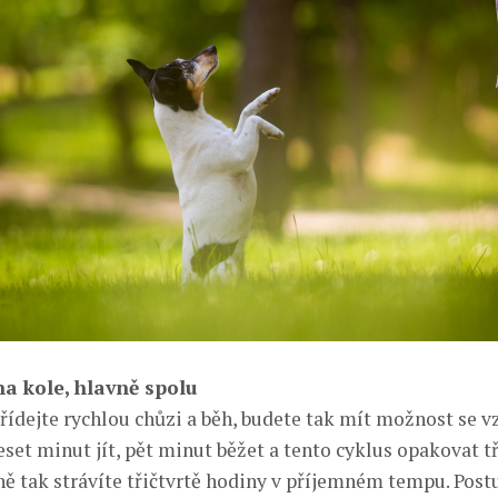
na kole, hlavně spolu
třídejte rychlou chůzi a běh, budete tak mít možnost se 
deset minut jít, pět minut běžet a tento cyklus opakovat t
ně tak strávíte třičtvrtě hodiny v příjemném tempu. Pos