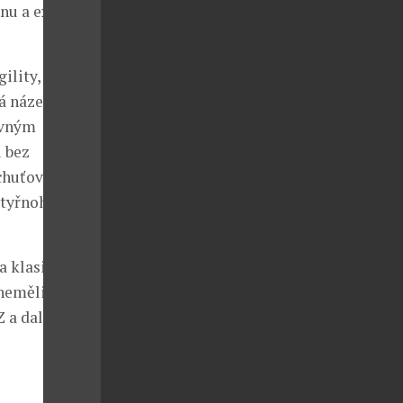
nu a extrakt z
ility, tedy
á název) nejen
rávným
 bez
 chuťově
čtyřnohý
a klasických
 neměli čas
 a další