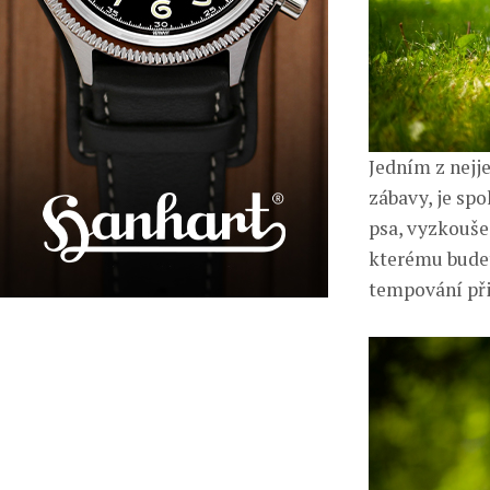
Jedním z nejj
zábavy, je spo
psa, vyzkouše
kterému budet
tempování při