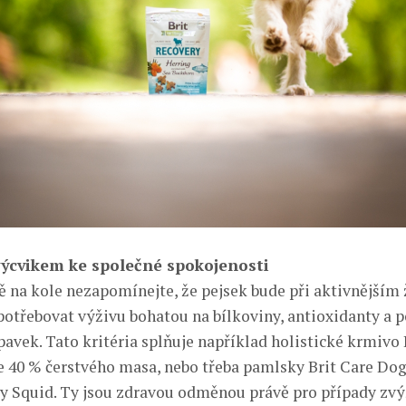
výcvikem ke společné spokojenosti
zdě na kole nezapomínejte, že pejsek bude při aktivnějším
c potřebovat výživu bohatou na bílkoviny, antioxidanty a 
avek. Tato kritéria splňuje například holistické krmivo 
e 40 % čerstvého masa, nebo třeba pamlsky Brit Care Do
y Squid. Ty jsou zdravou odměnou právě pro případy zv