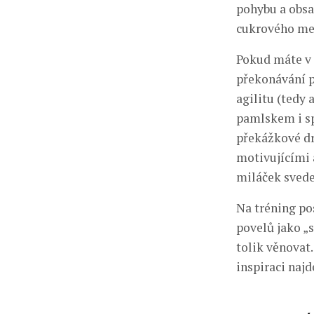
pohybu a obsah
cukrového me
Pokud máte v 
překonávání p
agilitu (tedy 
pamlskem i sp
překážkové dr
motivujícími 
miláček svede
Na tréning po
povelů jako „s
tolik věnovat.
inspiraci naj