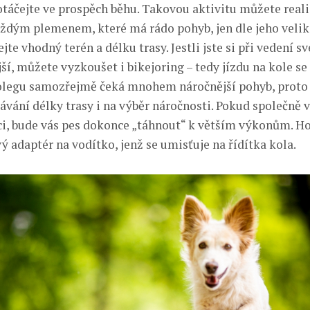
otáčejte ve prospěch běhu. Takovou aktivitu můžete real
aždým plemenem, které má rádo pohyb, jen dle jeho veliko
jte vhodný terén a délku trasy. Jestli jste si při vedení s
ší, můžete vyzkoušet i bikejoring – tedy jízdu na kole s
legu samozřejmě čeká mnohem náročnější pohyb, proto 
ávání délky trasy i na výběr náročnosti. Pokud společně 
i, bude vás pes dokonce „táhnout“ k větším výkonům. H
 adaptér na vodítko, jenž se umisťuje na řídítka kola.