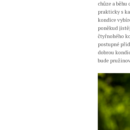
chůze a běhu 
prakticky s k
kondice vybíre
poněkud jistěj
čtyřnohého ko
postupné přid
dobrou kondic
bude pružinový