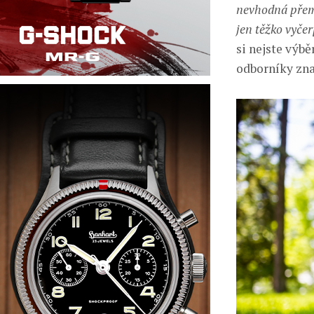
nevhodná přemí
jen těžko vyče
si nejste výb
odborníky zna