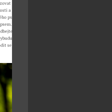
izovat
sti a fyzické
vého psa
e psem. Vašeho
dbejte na
vybudujete
odit se vám