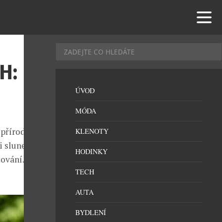
H:
ÚVOD
MÓDA
 přírodou a
KLENOTY
i slunečními
HODINKY
rtování. Máme
TECH
AUTA
BYDLENÍ