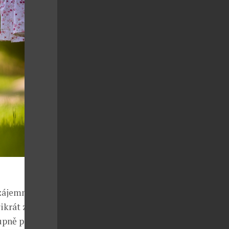
vzájemně
řikrát za
tupně poměr