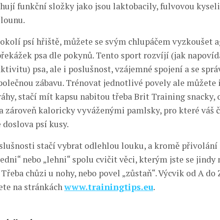
ují funkční složky jako jsou laktobacily, fulvovou kyseli
lounu.
okolí psí hřiště, můžete se svým chlupáčem vyzkoušet ag
řekážek psa dle pokynů. Tento sport rozvíjí (jak napovíd
aktivitu) psa, ale i poslušnost, vzájemné spojení a se sp
olečnou zábavu. Trénovat jednotlivé povely ale můžete i
áhy, stačí mít kapsu nabitou třeba Brit Training snacky,
a zároveň kaloricky vyváženými pamlsky, pro které váš 
 doslova psí kusy.
slušnosti stačí vybrat odlehlou louku, a kromě přivolání 
edni“ nebo „lehni“ spolu cvičit věci, kterým jste se jindy
 Třeba chůzi u nohy, nebo povel „zůstaň“. Výcvik od A do Z
dete na stránkách
www.trainingtips.eu
.