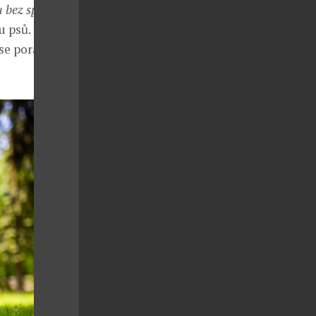
u bez sportu
vu psů. Pokud
se poradit s