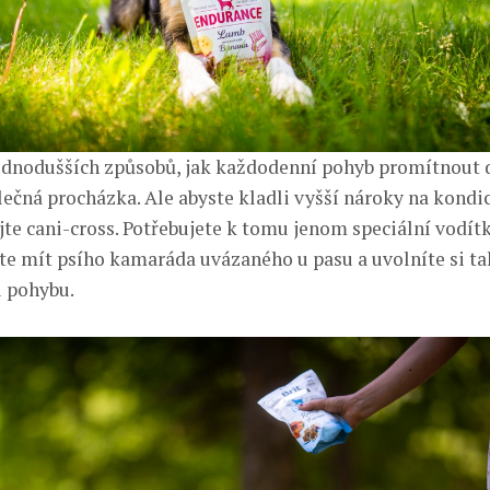
ednodušších způsobů, jak každodenní pohyb promítnout 
lečná procházka. Ale abyste kladli vyšší nároky na kondic
jte cani-cross. Potřebujete k tomu jenom speciální vodítk
e mít psího kamaráda uvázaného u pasu a uvolníte si ta
 pohybu.