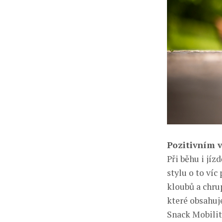
Pozitivním 
Při běhu i jí
stylu o to ví
kloubů a chrup
které obsahuj
Snack Mobilit