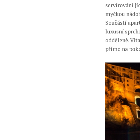
servírování j
myčkou nádobí
Součástí apar
luxusní sprch
odděleně. Vít
přímo na poko