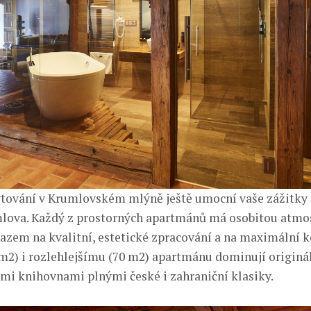
ubytování v Krumlovském mlýně ještě umocní vaše zážitky
ova. Každý z prostorných apartmánů má osobitou atmos
razem na kvalitní, estetické zpracování a na maximální 
2) i rozlehlejšímu (70 m2) apartmánu dominují originá
kými knihovnami plnými české i zahraniční klasiky.