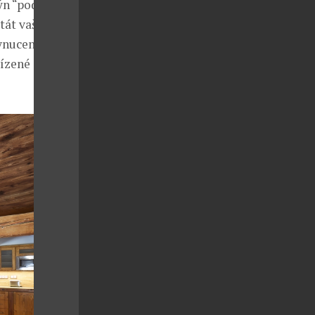
ýn “pod
tát vaší
vynucené pauze
řízené