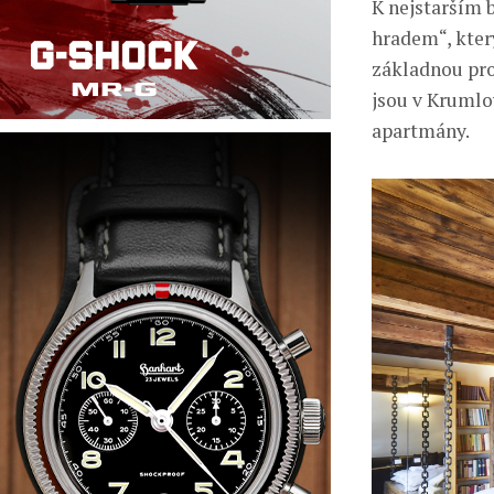
K nejstarším
hradem“, kter
základnou pro
jsou v Krumlo
apartmány.