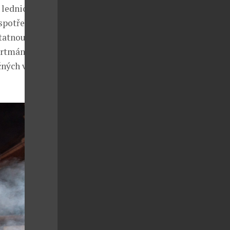
lednicí,
potřebiči.
statnou
partmánů
čných vín