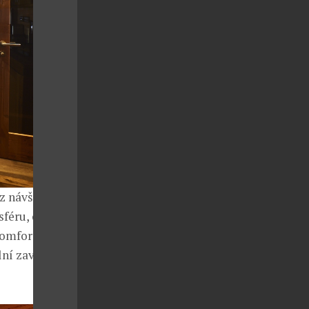
 z návštěvy
féru, oba jsou
komfort hostů.
lní zavěšená