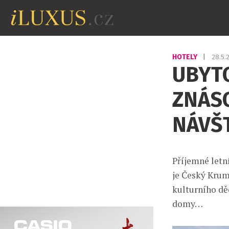
HOTELY
|
28.5
UBYT
ZNÁSO
NÁVŠ
Příjemné letn
je Český Krum
kulturního dě
domy…