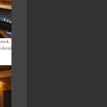
ámek,
moderním