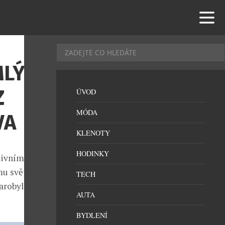
MLÝNĚ
Z
ÚVOD
MÓDA
VA
KLENOTY
HODINKY
tivním cílem
amu světového
TECH
arobylé
AUTA
BYDLENÍ