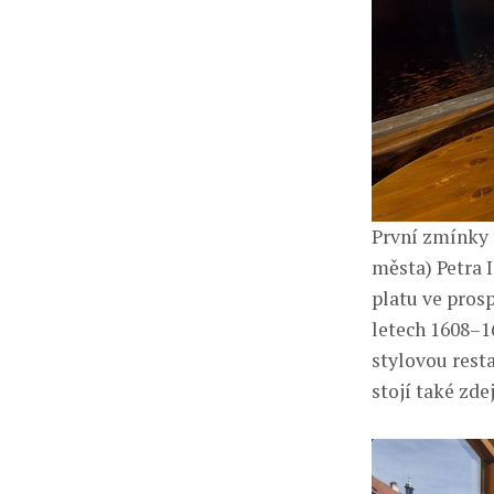
První zmínky 
města) Petra 
platu ve pros
letech 1608–1
stylovou rest
stojí také zd