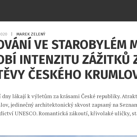
.2020
|
MAREK ZELENÝ
OVÁNÍ VE STAROBYLÉM 
BÍ INTENZITU ZÁŽITKŮ 
TĚVY ČESKÉHO KRUMLO
í dny lákají k výletům za krásami České republiky. Atrak
lov, jedinečný architektonický skvost zapsaný na Sezn
dictví UNESCO. Romantická zákoutí, křivolaké uličky, st