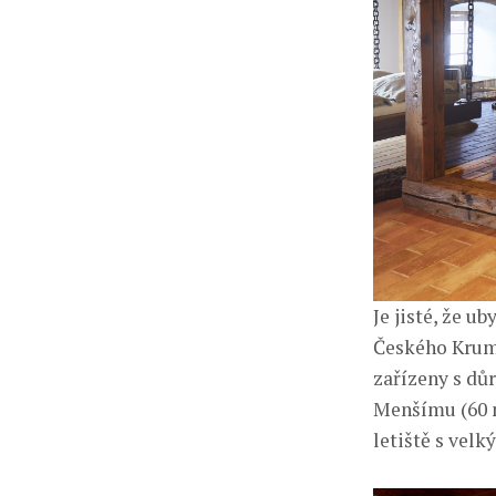
Je jisté, že 
Českého Kruml
zařízeny s dů
Menšímu (60 m
letiště s vel