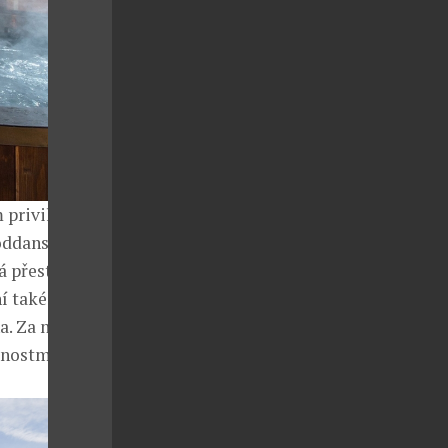
 privilegiu
poddanského
á přestavba v
í také
a. Za návštěvu
tnostmi.