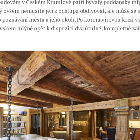
 budovám v Českém Krumlově patří bývalý poddanský ml
ý ovšem nemusíte jen z odstupu obdivovat, ale může se s
 poznávání města a jeho okolí. Po koronavirovou krizí 
vském mlýně opět k dispozici dva útulné, kompletně za