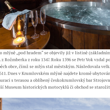
o mlýně „pod hradem“ se objevily již v listině (základním
I. z Rožmberka z roku 1347. Roku 1596 se Petr Vok vzdal 
pěch obce, čímž se mlýn stal městským. Následovala velk
611. Dnes v Krumlovském mlýně najdete kromě ubytován
auraci s terasou a oblíbený českokrumlovský bar Strojovn
ejší Museum historických motocyklů či obchod se staroži