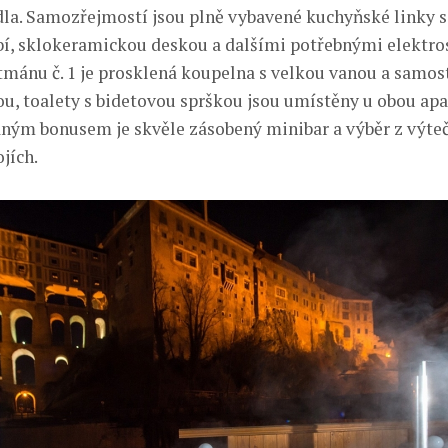
ídla. Samozřejmostí jsou plně vybavené kuchyňské linky s 
, sklokeramickou deskou a dalšími potřebnými elektros
tmánu č. 1 je prosklená koupelna s velkou vanou a samo
ou, toalety s bidetovou sprškou jsou umístěny u obou a
aným bonusem je skvěle zásobený minibar a výběr z výte
jích.