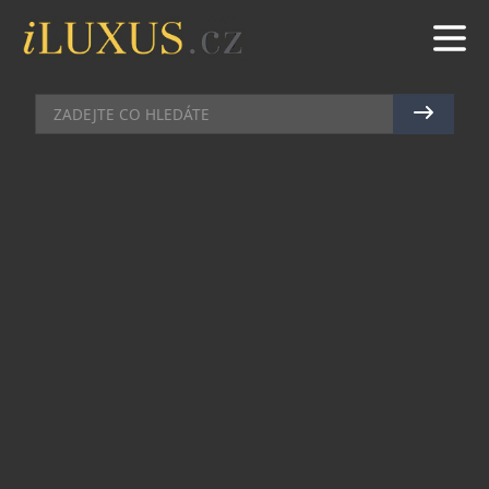
NADACE A POMOC
|
10.9.2020
|
MAREK ZELENÝ
OREL SKALNÍ SE VRACÍ DO
ČECH. POMŮŽE SPECIÁLNÍ
STŘÍBRNÁ MINCE
Orel skalní kdysi běžně sídlil v českých horách
včetně Krkonoš. Jenže dnes je tam na něj příliš
rušno. O návrat tohoto ptačího druhu se snaží
náročný projekt, který pomůže usnadnit výtěžek z
ražby mince Sněžka z nové série České hory.