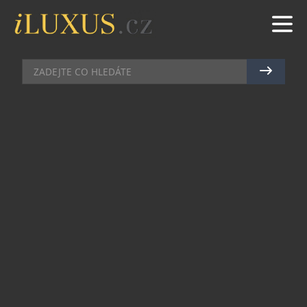
PRŮVODCE ČESKOU KOSMETIKOU
|
9.11.2020
|
MAREK
ZELENÝ
KRÉM ELIMINUJÍCÍ PROJEVY
STRESU
Kruh se uzavírá a péče o pleť je kompletní: One
Face Cream značky Onest představuje všechno, co
pleť v současné hektické době potřebuje, i kdyby
to byla jediná věc, kterou dnes v koupelně
stihnete. 100% přírodní krém obsahuje čtyři druhy
sladkovodních a mořských řas, bohatý mix
pečujících a výživných olejů, aktivní rostlinné
extrakty či organickou růžovou vodu pro