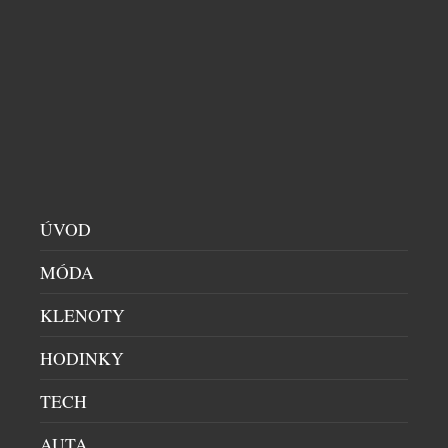
Sicura totiž nikdy nebyla obyčejnou hodinářskou
značkou – byla symbolem odvahy experimentovat a
hledat technická řešení, která předběhla […]
ÚVOD
MÓDA
KLENOTY
HODINKY
TECH
AUTA