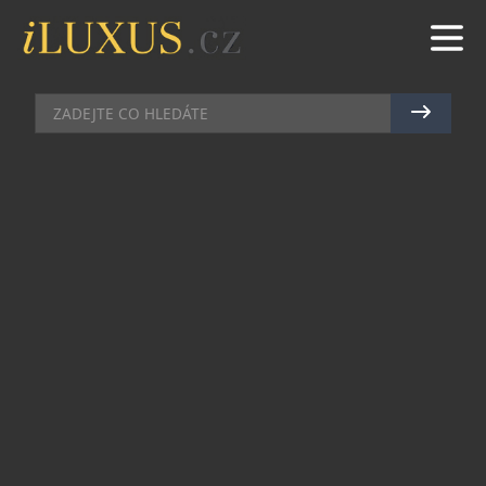
HODINKY
|
9.11.2020
|
JAN LIDMAŇSKÝ
TRIČKA S MOTIVEM HODINEK
SEIKO „TUNA“ NA POMOC
DĚTEM
KlokArt, charitativní projekt Fondu ohrožených
dětí, vytváří společně se známými osobnostmi
oblečení s aplikovanými motivy od
talentovaných výtvarníků. Cílem prodeje těchto
designových kousků je pomoci dětem v centrech
Klokánek. Výčet slavných osobností, jako jsou
sestry Geislerovy, Vlastina Svátková, Dan Bárta
Vladimir 518, Matěj Ruppert a Jakub Kohák,