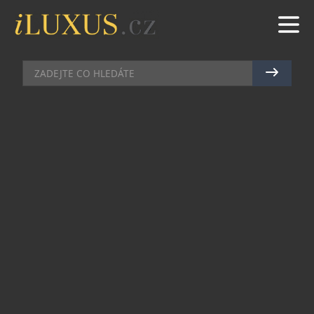
MOBILY
|
24.11.2020
|
MAREK ZELENÝ
JAK VYBRAT PRÉMIOVÝ TELEFON
Pokud patříte mezi technické nadšence nebo
zkrátka uživatele, kteří se nespokojí s mále, určitě
vás na trhu nemine nabídka prémiových telefonů.
Pojďte se podívat, co vám mohou tato zařízení
nabídnout a na co se při nákupu zaměřit.
Hlavní výhody a nevýhody prémiových
telefonů
Každý telefon je jiný svými parametry, vzhledem i
svou velikostí. Avšak často mívají
nejlepší
mobily
několik společných znaků. Jak již musí být