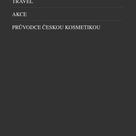
TRAVEL
AKCE
NOTHING PŘEDSTAVUJE PHONE (4A) A
PHONE (4A) PRO
PRŮVODCE ČESKOU KOSMETIKOU
MOBILY
|
18.3.2026
Společnost Nothing dnes odhalila řadu Phone (4a) –
výrazný skok vpřed pro svou řadu smartphonů. Nová
řada Phone (4a) redefinuje segment střední třídy,
kombinuje vytříbený prémiový design, odvážné
barevné provedení, fotoaparáty na úrovni
vlajkových lodí s pokročilým periskopickým
teleobjektivem a výkonný procesor Snapdragon.
Postavena na nejnovějším Nothing OS odráží
technickou přívětivost hardwarového designu
Nothing a […]