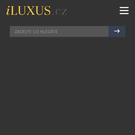
DÁMSKÝ SVĚT
|
18.1.2021
|
MAREK ZELENÝ
VALENTÝN PŘEJE PŘIPRAVENÝM
Ať slavíte 14. února se svým protějškem, nebo si
budete chtít udělat chvíli pro sebe – nová kolekce
LISCA dostane do kolen nejen vás, ale i váš
protějšek. S přípravami na svátek zamilovaných,
je spjatá i otázka: ,,JAKÉ SPODNÍ PRÁDLO SI
POŘÍDIT?“