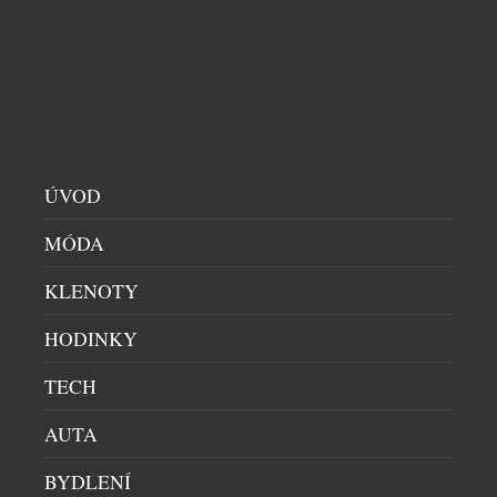
mezinárodní letecké společnosti na světě, zajišťuje
každý den bezpečné a komfortní cestování
domácích mazlíčků napříč kontinenty. Za každým
letem stojí precizně propracovaný systém, který
klade důraz na pohodu zvířat ve vzduchu i na zemi a
dává jejich majitelům jistotu, že jejich čtyřnozí
členové rodiny jsou v těch nejlepších rukou. V […]
ÚVOD
MÓDA
KLENOTY
HODINKY
TECH
AUTA
MAZLÍČEK POD VÁNOČNÍM STROMEČKEM:
RADOST, KTEROU JE TŘEBA DOBŘE
BYDLENÍ