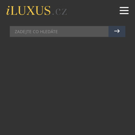
MAZLÍČCI
|
19.1.2021
|
MAREK ZELENÝ
S PEJSKEM I DO MRAZIVÉHO
POČASÍ
Husse je přední švédský výrobce vysoce kvalitních
granulovaných a konzervovaných krmiv,
kosmetiky, výživových doplňků a pochoutek pro
psy a kočky. Firma Husse působí již od roku 1987,
do české republiky se dostala v roce 2010. Za tu
dobu získala řadu ocenění a spokojených
zákazníků. Firma vyniká zejména tím, že krmiva
neobsahují chemii, jsou hypoalergenní,
bezlepkové a plné vitamínů.