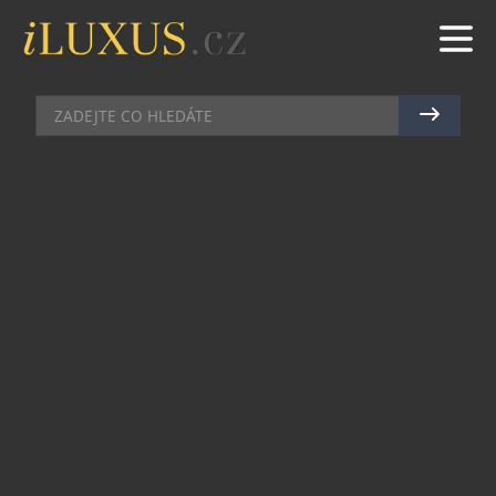
TECH
|
14.3.2021
|
MAREK ZELENÝ
PRAKTICKÁ NABÍJEČKA BATERIÍ
Zajímavou novinkou nejen pro ekologicky
zaměřené uživatele je nový Varta Eco Chager.
Samotné zařízení je z 50 % vyrobeno z bioplastů.
U verze s přiloženými bateriemi bylo opět využito
recyklace. Baterie jsou vyrobeny z 11 % z
recyklovaných materiálů. Tím nicméně
zajímavosti nekončí.