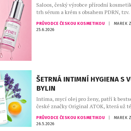
Saloos, český výrobce přírodní kosmetik
trh sérum a krém s obsahem PDRN, tzv. 
molekuly, která účinně stimuluje činno
PRŮVODCE ČESKOU KOSMETIKOU
|
MAREK 
buněk. Je čistě přírodní, získává se z rýže
25.6.2026
najdeme v korejské kosmetice a aktuáln
nejpokročilejším beauty ingrediencím
na regeneraci a viditelné omlazení. Bio
přírodní sérum podporuje obnovu pleti, 
ŠETRNÁ INTIMNÍ HYGIENA S 
BYLIN
Intima, mycí olej pro ženy, patří k best
české značky Original ATOK, která už t
vyrábí aromaterapeutickou kosmetiku n
PRŮVODCE ČESKOU KOSMETIKOU
|
MAREK 
kvality. Jemný přípravek přináší zvláště
26.5.2026
letních měsících každodenní pocit čisto