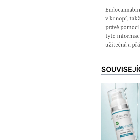
Endocannabino
v konopí, tak
právě pomocí 
tyto informace 
užitečná a přá
SOUVISEJÍ