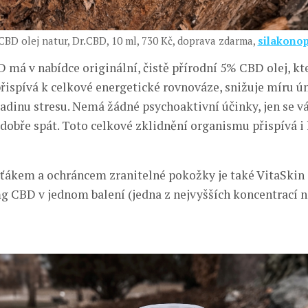
CBD olej natur, Dr.CBD, 10 ml, 730 Kč, doprava zdarma,
silakonop
 má v nabídce originální, čistě přírodní 5% CBD olej, kte
řispívá k celkové energetické rovnováze, snižuje míru ú
ladinu stresu. Nemá žádné psychoaktivní účinky, jen se 
dobře spát. Toto celkové zklidnění organismu přispívá i 
ákem a ochráncem zranitelné pokožky je také VitaSkin 
 CBD v jednom balení (jedna z nejvyšších koncentrací 