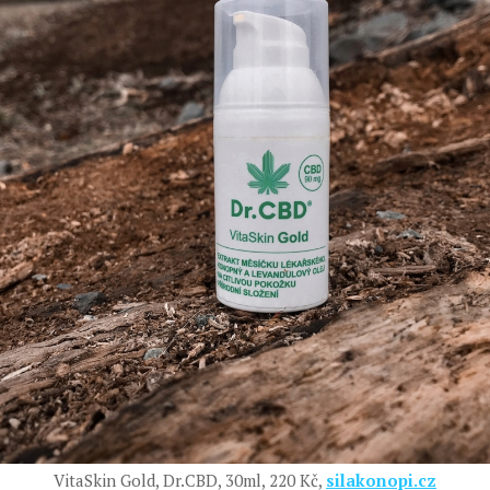
VitaSkin Gold, Dr.CBD, 30ml, 220 Kč,
silakonopi.cz