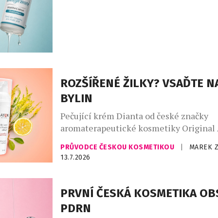
vzhledu. Kolagen je základní strukturál
zajišťující pevnost a celkovou „vyplněno
která se s věkem přirozeně snižuje, což 
ROZŠÍŘENÉ ŽILKY? VSAĎTE NA
BYLIN
Pečující krém Dianta od české značky
aromaterapeutické kosmetiky Original
šetrnou každodenní péči pleti se sklon
PRŮVODCE ČESKOU KOSMETIKOU
|
MAREK 
rozšířeným žilkám a začervenání. Lehká
13.7.2026
receptura citlivou pokožku zklidňuje, po
pomáhá jí navrátit svěží, sjednocený vz
příjemně zvláčňuje, vyživuje a podporuje
PRVNÍ ČESKÁ KOSMETIKA OBS
přirozenou ochrannou bariéru. Díky leh
PDRN
vstřebatelné textuře je ideální pro kaž