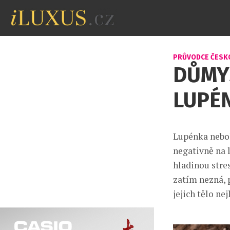
PRŮVODCE ČESK
DŮMYS
LUPÉ
Lupénka neboli
negativně na 
hladinou stre
zatím nezná, 
jejich tělo ne