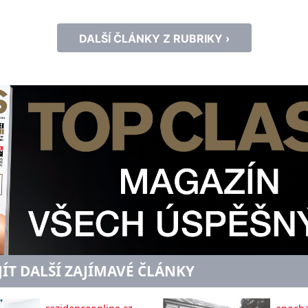
komfortu – s respektem k přirozeným 
ženského těla. Intimní partie doslova h
DALŠÍ ČLÁNKY Z RUBRIKY ›
nejvyšší citlivostí čistí, zklidňuje a zvl
JÍT DALŠÍ ZAJÍMAVÉ ČLÁNKY