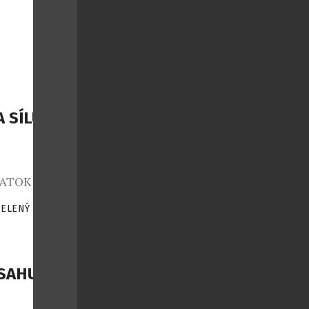
ní bílkovina
st“ pleti,
[…]
 SÍLU
 ATOK přináší
em k
ZELENÝ
|
 bylinná
siluje a
hled. Pleť
 její
AHUJÍCÍ
ké, dobře
dodenní […]