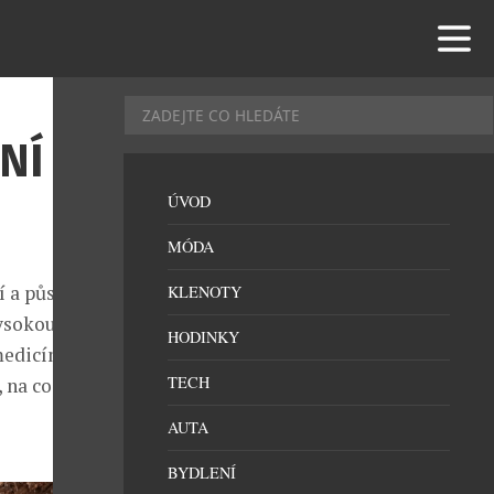
NÍ NA
ÚVOD
MÓDA
í a působí
KLENOTY
vysokou
HODINKY
medicína
TECH
 na co bude
AUTA
BYDLENÍ