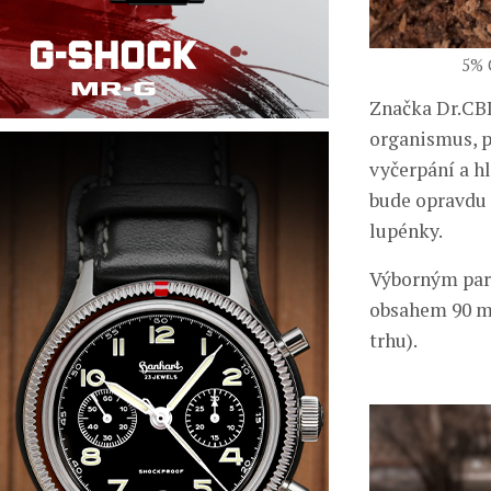
5% 
Značka Dr.CBD
organismus, p
vyčerpání a h
bude opravdu 
lupénky.
Výborným parť
obsahem 90 mg
trhu).