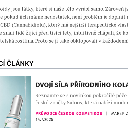
idy jsou látky, které si naše tělo vyrábí samo. Zároveň 
že pokud jich máme nedostatek, není problém je doplnit 
CBD (Cannabidiolu), který má nejširší terapeutické vlast
znali lidé žijící před tisíci lety, intuitivně chápali, že k
telská rostlina. Proto se jí také obklopovali v každodenn
CÍ ČLÁNKY
DVOJÍ SÍLA PŘÍRODNÍHO KO
Seznamte se s novinkou pokročilé péče 
české značky Saloos, která nabízí moder
zlepšení elasticity a omlazení pleti. Bi
PRŮVODCE ČESKOU KOSMETIKOU
|
MAREK 
sérum podporuje přirozenou syntézu ko
14.7.2026
pleti a přispívá k jejímu plnějšímu, hla