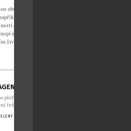
jsou obsaženy
například
nosti. Aniž by
onopí je
ím životě.
LAGENU
o pleť od
ní řešení pro
oaktivní
ZELENÝ
|
lagenu v
dšímu