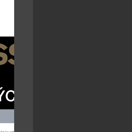
potřebám
ýčká. S
áčňuje […]