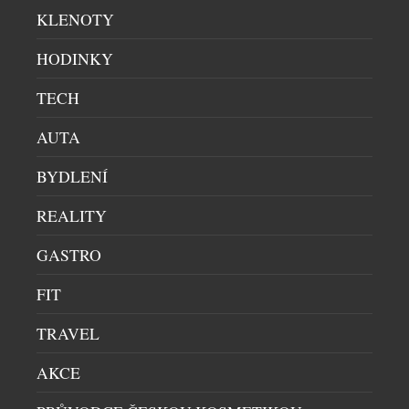
KLENOTY
divize zakázkových úprav Q by Aston Martin
uplatňují své bezkonkurenční zkušenosti při tvorbě
HODINKY
vozů na míru a speciálních modelů a nejlepší
ukázkou je […]
TECH
AUTA
BYDLENÍ
REALITY
GASTRO
MERCEDES-BENZ PŘEDSTAVUJE NA WTA
FIT
LIVESPORT PRAGUE OPEN 2026
TRAVEL
AUTA
|
20.7.2026
Mercedes-Benz je od letošního roku globálním
AKCE
partnerem ženského tenisu (WTA, Women’s Tennis