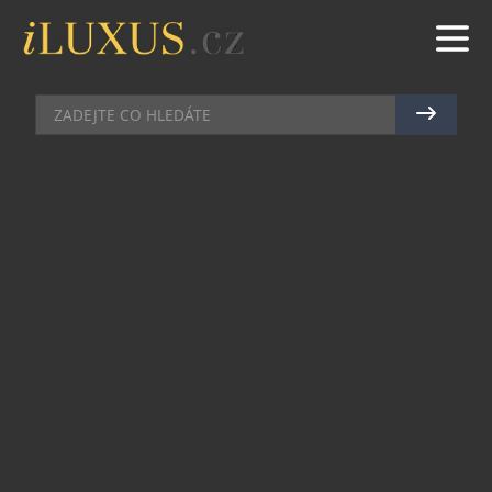
AUTA
|
28.5.2021
|
JAN PEŠEK
EIFFELOVU VĚŽ ROZZÁŘILO
SVĚTLO Z VODÍKU
Eiffelova věž v Paříži se včera rozzářila zeleným
světlem z vodíkových palivových článků od
Toyoty v rámci prezentace projektu Energy
Observer. Zelené osvětlení symbolizuje bezemisní
udržitelný vodík. Cílem je ukázat, že vodík lze
využít nejen v dopravě, ale i v dalších
energetických oblastech, a pomoci tak s
rychlejším nástupem vodíkové společnosti.
Všichni, kteří se včera večer pohybovali poblíž