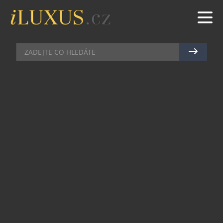
KOMERČNÍ SDĚLENÍ
|
2.6.2021
|
MARTIN MACOUREK
SPRCHOVÁ VANIČKA JAKO
IDEÁLNÍ ŘEŠENÍ DO MALÉ
KOUPELNY
Sprchové kouty obecně zabírají méně místa než vany,
proto jsou vhodným řešením pro menší koupelny.
Pokud vás velikost vaší koupelny limituje, tak pro vás
máme pár tipů, díky kterým můžete ušetřit pár
centimetrů navíc. A zároveň si můžete pořídit
pohodlný sprchový kout, ve kterém nebudete mít
problém se otočit.