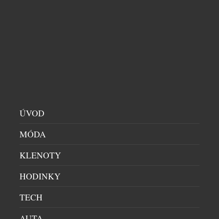
Dá se za necelých deset tisíc korun koupit kus
švýcarské historie? Ano – a navíc vám bude každý
den ukazovat čas. Novinka Zurich Meeting Point
Clock – Miniature Edition od slavné značky
Mondaine přenáší jeden z nejznámějších
orientačních bodů curyšského hlavního nádraží do
podoby stolního objektu, který balancuje na pomezí
designového doplňku, sběratelského artefaktu a […]
ÚVOD
MÓDA
KLENOTY
HODINKY
TECH
DVEŘE, KTERÉ NECHÁVAJÍ VYNIKNOUT
AUTA