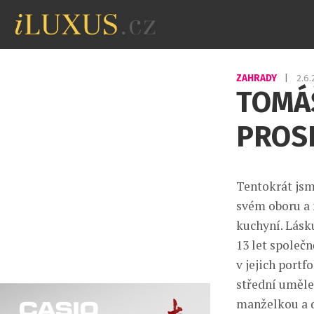
ZAHRADY
|
2.6
TOMÁŠ
PROS
Tentokrát jsm
svém oboru a 
kuchyní. Lásk
13 let společ
v jejich port
střední uměle
manželkou a 