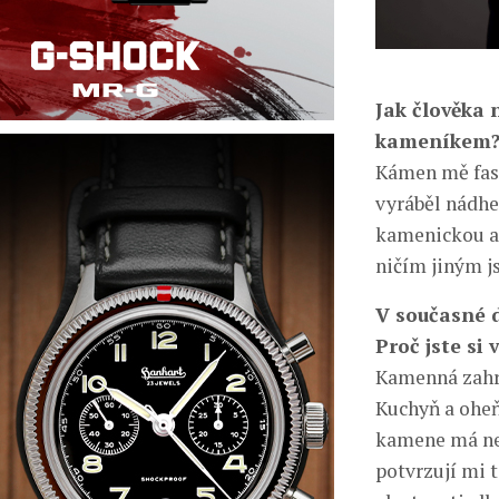
Jak člověka 
kameníkem
Kámen mě fasci
vyráběl nádhe
kamenickou a 
ničím jiným j
V současné d
Proč jste si
Kamenná zahr
Kuchyň a oheň
kamene má neu
potvrzují mi 