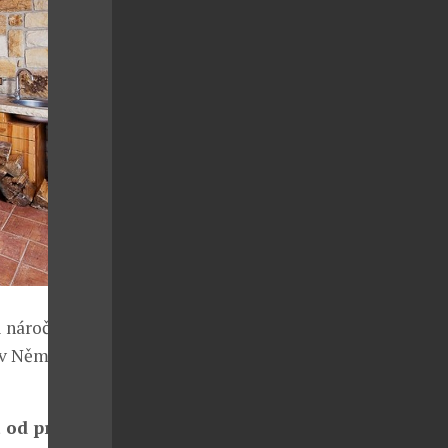
 nároční.
k v Německu se
a od prvního