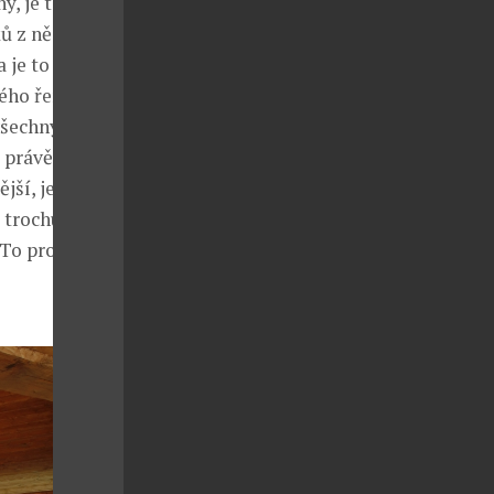
, je to čistý
ů z něj
 je to výzva,
ého řemesla.
všechny
právě i z
jší, je
i trochu
 To prostě