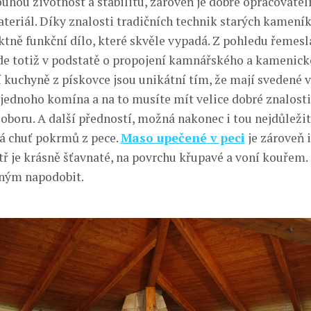
ouhou životnost a stabilitu, zároveň je dobře opracovatelný
teriál. Díky znalosti tradičních technik starých kameník
tně funkční dílo, které skvěle vypadá. Z pohledu řemesla
Jde totiž v podstatě o propojení kamnářského a kamenick
 kuchyně z pískovce jsou unikátní tím, že mají svedené 
 jednoho komína a na to musíte mít velice dobré znalosti 
boru. A další předností, možná nakonec i tou nejdůležitě
á chuť pokrmů z pece.
Maso upečené v peci
je zároveň 
tř je krásně šťavnaté, na povrchu křupavé a voní kouřem.
iným napodobit.