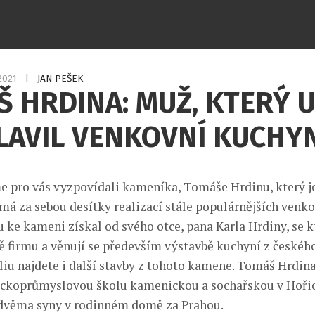
.2021
|
JAN PEŠEK
 HRDINA: MUŽ, KTERÝ 
LAVIL VENKOVNÍ KUCHY
e pro vás vyzpovídali kameníka, Tomáše Hrdinu, který j
má za sebou desítky realizací stále populárnějších venk
u ke kameni získal od svého otce, pana Karla Hrdiny, se 
ně firmu a věnují se především výstavbě kuchyní z českého
foliu najdete i další stavby z tohoto kamene. Tomáš Hrdin
ckoprůmyslovou školu kamenickou a sochařskou v Hořicí
dvěma syny v rodinném domě za Prahou.