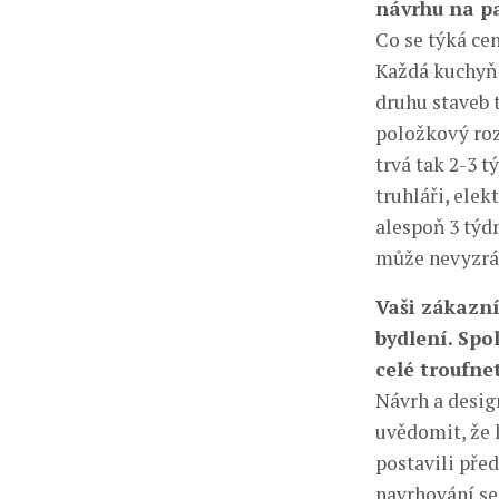
návrhu na pa
Co se týká ce
Každá kuchyň j
druhu staveb t
položkový roz
trvá tak 2-3 t
truhláři, elek
alespoň 3 týdn
může nevyzrá
Vaši zákazní
bydlení. Spo
celé troufne
Návrh a design
uvědomit, že
postavili před
navrhování se 