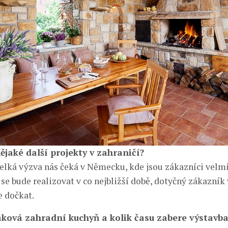
nějaké další projekty v zahraničí?
 velká výzva nás čeká v Německu, kde jsou zákazníci velmi
 se bude realizovat v co nejbližší době, dotyčný zákazní
 dočkat.
taková zahradní kuchyň a kolik času zabere výstavb