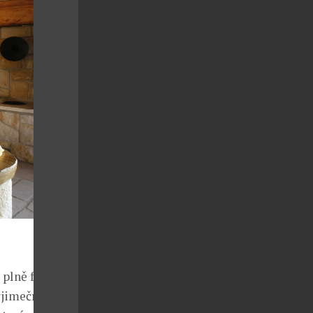
 plně funkční.
ýjimečná. A jak