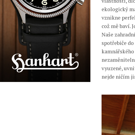
vlastnosti, dl
ekologický ma
vznikne perfek
což mě baví. 
Naše zahradní
spotřebiče do
kamnářského o
nezaměniteln
vyuzené, uvni
nejde ničím j