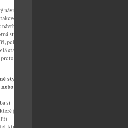
ý návrh.
U takového
k návrh a
otná stavba
ři, pokrývači,
celá stavba
, protože žár
né styly
 nebo si to
ba si
které jsme
 Při
tel, který má s