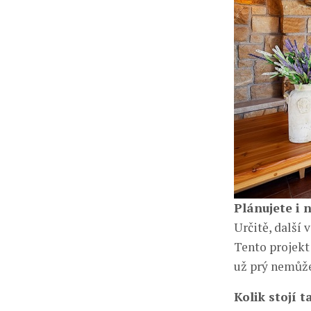
Plánujete i 
Určitě, další
Tento projekt
už prý nemůže
Kolik stojí 