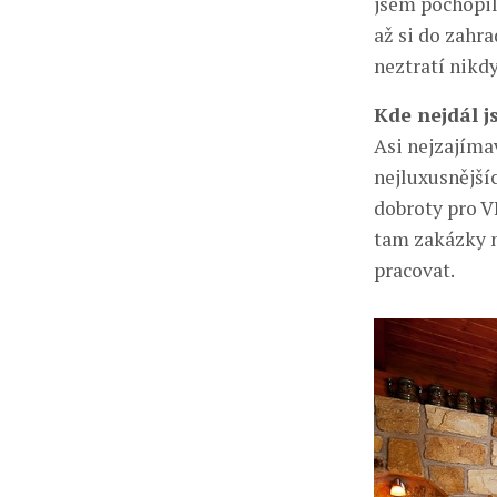
jsem pochopil,
až si do zahr
neztratí nikdy
Kde nejdál j
Asi nejzajíma
nejluxusnější
dobroty pro V
tam zakázky 
pracovat.