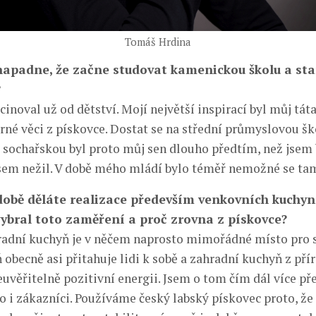
Tomáš Hrdina
napadne, že začne studovat kamenickou školu a sta
?
noval už od dětství. Mojí největší inspirací byl můj táta
rné věci z pískovce. Dostat se na střední průmyslovou šk
sochařskou byl proto můj sen dlouho předtím, než jsem b
sem nežil. V době mého mládí bylo téměř nemožné se tam
obě děláte realizace především venkovních kuchyní
 vybral toto zaměření a proč zrovna z pískovce?
adní kuchyň je v něčem naprosto mimořádné místo pro s
 obecně asi přitahuje lidi k sobě a zahradní kuchyň z pří
věřitelně pozitivní energii. Jsem o tom čím dál více př
to i zákazníci. Používáme český labský pískovec proto, že