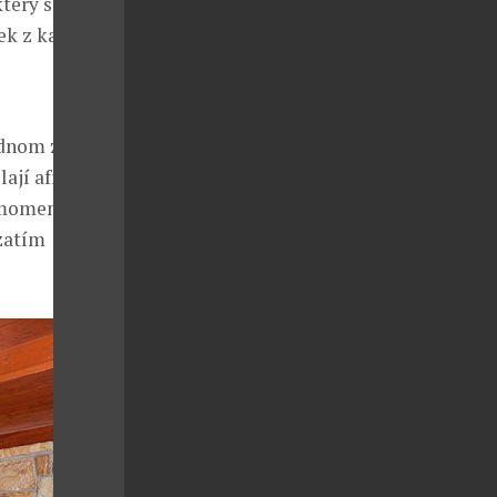
terý se těší,
bek z kamene
ednom z
ají africké
e momentálně
zatím