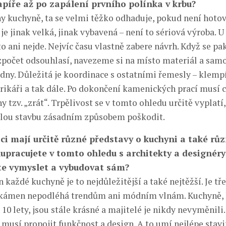
píře až po zapálení prvního polínka v krbu?
ny kuchyně, ta se velmi těžko odhaduje, pokud není hotov
e jinak velká, jinak vybavená – není to sériová výroba. 
o ani nejde. Nejvíc času vlastně zabere návrh. Když se pa
počet odsouhlasí, navezeme si na místo materiál a sam
ýdny. Důležitá je koordinace s ostatními řemesly – klempí
trikáři a tak dále. Po dokončení kamenických prací musí 
y tzv. „zrát“. Trpělivost se v tomto ohledu určitě vyplatí
lou stavbu zásadním způsobem poškodit.
ci mají určitě různé představy o kuchyni a také růz
lupracujete v tomto ohledu s architekty a designéry
te vymyslet a vybudovat sám?
 každé kuchyně je to nejdůležitější a také nejtěžší. Je tře
 kámen nepodléhá trendům ani módním vlnám. Kuchyně, 
 10 lety, jsou stále krásné a majitelé je nikdy nevyměnili.
musí propojit funkčnost a design. A to umí nejlépe stavi