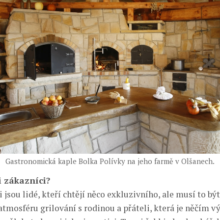
Gastronomická kaple Bolka Polívky na jeho farmě v Olšanech.
i zákazníci?
 jsou lidé, kteří chtějí něco exkluzivního, ale musí to být
 atmosféru grilování s rodinou a přáteli, která je něčím v