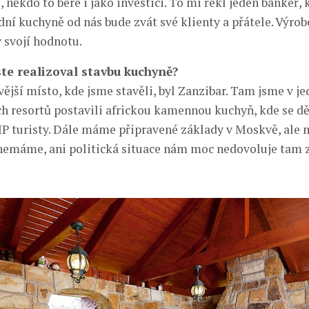
 někdo to bere i jako investici. To mi řekl jeden bankéř, k
adní kuchyně od nás bude zvát své klienty a přátele. Výro
 svojí hodnotu.
ste realizoval stavbu kuchyně?
vější místo, kde jsme stavěli, byl Zanzibar. Tam jsme v j
ch resortů postavili africkou kamennou kuchyň, kde se děl
IP turisty. Dále máme připravené základy v Moskvě, al
nemáme, ani politická situace nám moc nedovoluje tam 