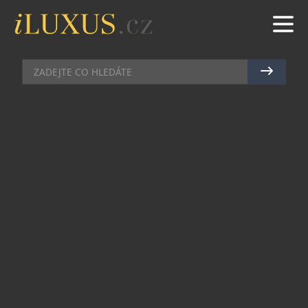
PRŮVODCE ČESKOU KOSMETIKOU
|
14.6.2021
|
MAREK
ZELENÝ
ZJEDNODUŠTE SI TO
Tuhé šampony nemají žádný obal, nikdy se nikam
nevylijí, zastanou práci kondicionéru i tužidla, a
když na to přijde, můžete si jimi umýt celé tělo
včetně obličeje. Mýdlárna Rozmarýnka nabízí tři
nové typy ideální pro letní péči.