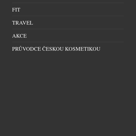
činnost kožních buněk. Je čistě přírodní, získává se z
FIT
rýže, často ji najdeme v korejské kosmetice a
aktuálně patří k nejpokročilejším beauty
TRAVEL
ingrediencím zaměřeným na regeneraci a viditelné
omlazení. Bioaktivní přírodní sérum podporuje
AKCE
obnovu pleti, […]
PRŮVODCE ČESKOU KOSMETIKOU
ŠETRNÁ INTIMNÍ HYGIENA S VŮNÍ BYLIN
PRŮVODCE ČESKOU KOSMETIKOU
|
26.5.2026
Intima, mycí olej pro ženy, patří k bestsellerům
české značky Original ATOK, která už téměř 30 let
vyrábí aromaterapeutickou kosmetiku nejvyšší